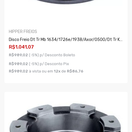
HIPPER FREIOS
Disco Freio Dt Tr Mb 1634/1726e/1938/axor/o500/dt Tr K124eb 06/. 430mm 10f Ventilado
R$1.041,07
R$989,02
(-5%) p/ Desconto Boleto
R$989,02
(-5%) p/ Desconto Pix
R$989,02
à vista ou em
12x
de
R$86,76
COMPRAR