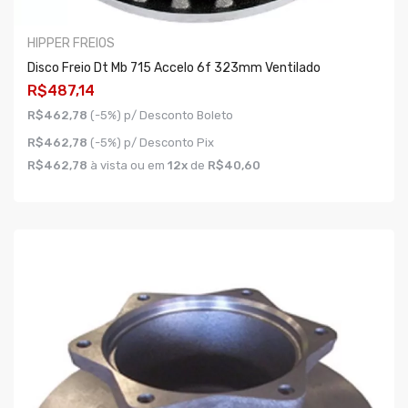
HIPPER FREIOS
Disco Freio Dt Mb 715 Accelo 6f 323mm Ventilado
R$487,14
R$462,78
(-5%) p/ Desconto Boleto
R$462,78
(-5%) p/ Desconto Pix
R$462,78
à vista ou em
12x
de
R$40,60
COMPRAR