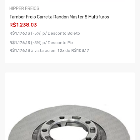
HIPPER FREIOS
Tambor Freio Carreta Randon Master 8 Multifuros
R$1.238,03
R$1.176,13
(-5%) p/ Desconto Boleto
R$1.176,13
(-5%) p/ Desconto Pix
R$1.176,13
à vista ou em
12x
de
R$103,17
COMPRAR