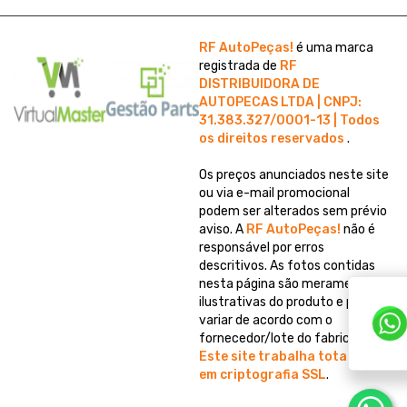
RF AutoPeças!
é uma marca
registrada de
RF
DISTRIBUIDORA DE
AUTOPECAS LTDA | CNPJ:
31.383.327/0001-13 | Todos
os direitos reservados
.
Os preços anunciados neste site
ou via e-mail promocional
podem ser alterados sem prévio
aviso. A
RF AutoPeças!
não é
responsável por erros
descritivos. As fotos contidas
nesta página são meramente
ilustrativas do produto e podem
variar de acordo com o
fornecedor/lote do fabricante.
Este site trabalha totalmente
em criptografia SSL
.