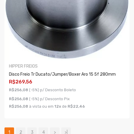
HIPPER FREIOS
Disco Freio Tr Ducato/jumper/boxer Aro 15 5f 280mm
R$269,56
R$256,08
(-5%) p/ Desconto Boleto
R$256,08
(-5%) p/ Desconto Pix
R$256,08
à vista ou em
12x
de
R$22,46
COMPRAR
1
2
3
4
>
>|