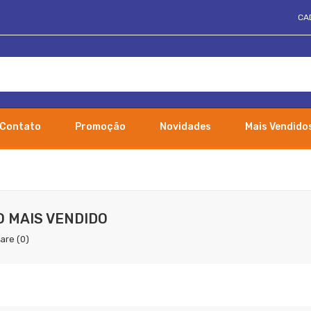
CA
Contato
Promoção
Novidades
Mais Vendido
 MAIS VENDIDO
are (0)