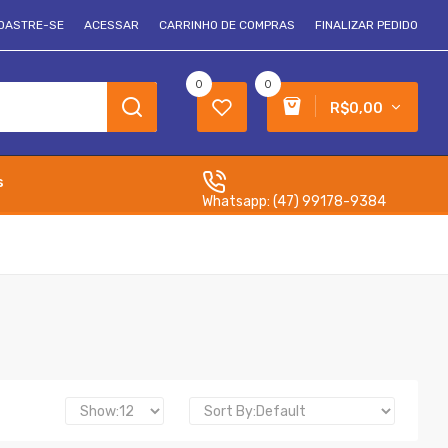
DASTRE-SE
ACESSAR
CARRINHO DE COMPRAS
FINALIZAR PEDIDO
0
0
R$0,00
s
Whatsapp:
(47) 99178-9384