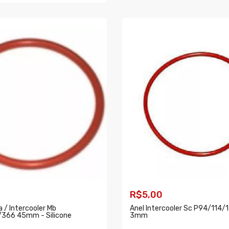
COMPRAR
AR
R$5,00
a / Intercooler Mb
Anel Intercooler Sc P94/114
366 45mm - Silicone
3mm