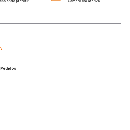
eba onde preferir!
Compre em ate 12X
A
 Pedidos