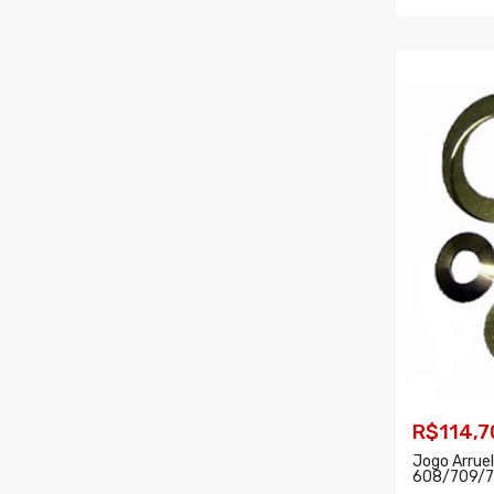
COMPR
R$114,7
Jogo Arruel
608/709/7