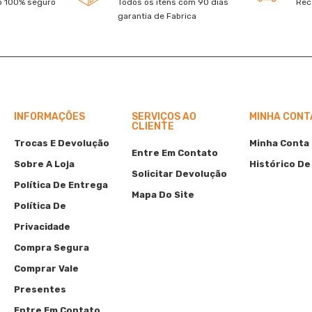
 100% seguro
Todos os itens com 90 dias
Rec
garantia de Fabrica
INFORMAÇÕES
SERVIÇOS AO
MINHA CONT
CLIENTE
Trocas E Devolução
Minha Conta
Entre Em Contato
Sobre A Loja
Histórico De
Solicitar Devolução
Política De Entrega
Mapa Do Site
Política De
Privacidade
Compra Segura
Comprar Vale
Presentes
Entre Em Contato