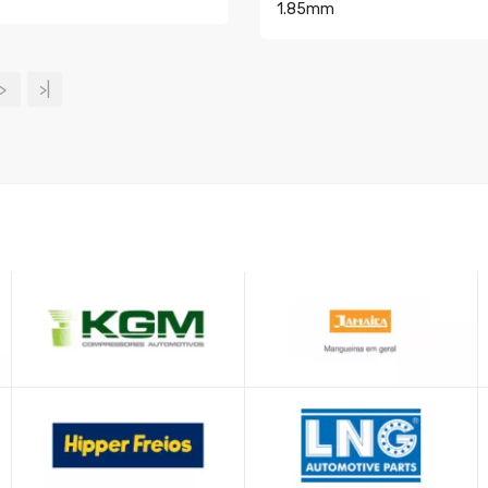
1.85mm
AR
COMPRAR
>
>|