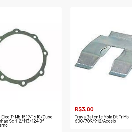
R$3,80
 Eixo Tr Mb 1519/1618/cubo
Trava Batente Mola Dt Tr Mb
inhao Sc 112/113/124 8f
608/709/912/accelo
erno