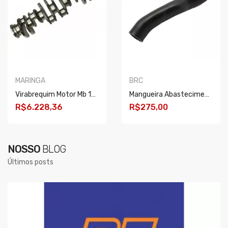
MARINGA
BRC
Virabrequim Motor Mb 1418/1618/1620/1621/366 S/engrenagem
Mangueira Abastecimento Radiador Daf Xf/cf/xf 20/..
R$6.228,36
R$275,00
COMPRAR
COMPRAR
NOSSO
BLOG
Últimos posts