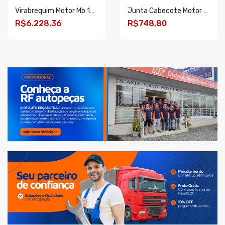
Virabrequim Motor Mb 1418/1618/1620/1621/366 S/engrenagem
Junta Cabecote Motor Mb Accelo/atego/atron - Om924la 108mm
R$6.228,36
R$748,80
COMPRAR
COMPRAR