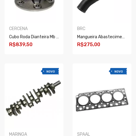
CERCENA
BRC
Cubo Roda Dianteira Mb 710/712/809/914 - 6 Furos
Mangueira Abastecimento Radiador Daf Xf/cf/xf 20/..
R$839,50
R$275,00
COMPRAR
COMPRAR
NOVO
NOVO
MARINGA
SPAAL