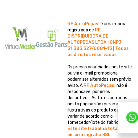
RF AutoPeças!
é uma marca
registrada de
RF
DISTRIBUIDORA DE
AUTOPECAS LTDA | CNPJ:
31.383.327/0001-13 | Todos
os direitos reservados
.
Os preços anunciados neste site
ou via e-mail promocional
podem ser alterados sem prévio
aviso. A
RF AutoPeças!
não é
responsável por erros
descritivos. As fotos contidas
nesta página são meramente
ilustrativas do produto e podem
variar de acordo com o
fornecedor/lote do fabricante.
Este site trabalha totalmente
em criptografia SSL
.