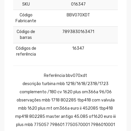
SKU
016347
Código
BBV070XDT
Fabricante
Código de
7893830163471
barras
Códigos de
16347
referência
Referência bbv070xdt
descrição turbina mbb 1218/1618/2318/1723
complemento /180 cv 1620 plus om366a 96/06
observações mbb 1718 802285 tbp418 com valvula
mbb 1620 plus mt om366a euro ii 452085 tbp418
mp418 802285 master antigo 45.085 of1620 euro iii
plus mbb 775057 798601 7750570001 7986010001