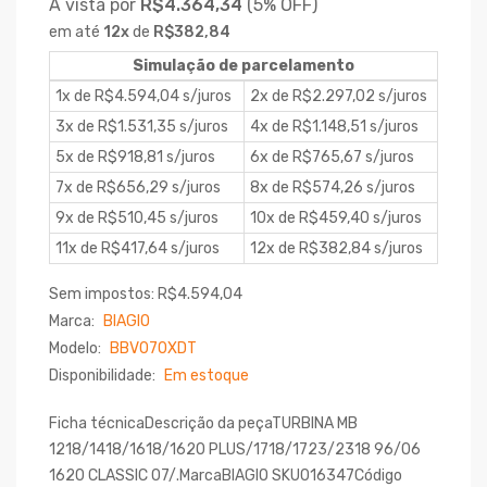
À vista por
R$4.364,34
(
5% OFF)
em até
12
x
de
R$382,84
Simulação de parcelamento
1x de R$4.594,04 s/juros
2x de R$2.297,02 s/juros
3x de R$1.531,35 s/juros
4x de R$1.148,51 s/juros
5x de R$918,81 s/juros
6x de R$765,67 s/juros
7x de R$656,29 s/juros
8x de R$574,26 s/juros
9x de R$510,45 s/juros
10x de R$459,40 s/juros
11x de R$417,64 s/juros
12x de R$382,84 s/juros
Sem impostos: R$4.594,04
Marca:
BIAGIO
Modelo:
BBV070XDT
Disponibilidade:
Em estoque
Ficha técnicaDescrição da peçaTURBINA MB
1218/1418/1618/1620 PLUS/1718/1723/2318 96/06
1620 CLASSIC 07/.MarcaBIAGIO SKU016347Código