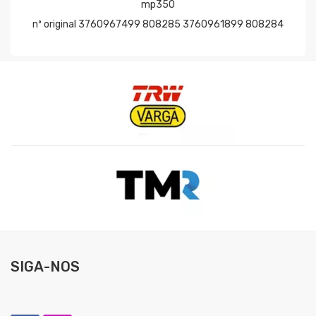
mp350
nº original 3760967499 808285 3760961899 808284
SIGA-NOS