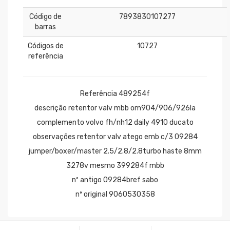
Código de
7893830107277
barras
Códigos de
10727
referência
Referência 489254f
descrição retentor valv mbb om904/906/926la
complemento volvo fh/nh12 daily 4910 ducato
observações retentor valv atego emb c/3 09284
jumper/boxer/master 2.5/2.8/2.8turbo haste 8mm
3278v mesmo 399284f mbb
nº antigo 09284bref sabo
nº original 9060530358