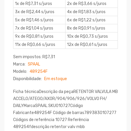
1x de R$7,31 s/juros
2x de R$3,66 s/juros
3x de R$2,44 s/juros
4x de R$1,83 s/juros
5x de R$1,46 s/juros
6x de R$1,22 s/juros
7x de R$1,04 s/juros
8x de R$0,91 s/juros
9x de R$0,81 s/juros
10x de R$0,73 s/juros
11x de R$0,66 s/juros
12x de R$0,61 s/juros
Sem impostos: R$7,31
Marca:
SPAAL
Modelo:
489254F
Disponibilidade:
Em estoque
Ficha técnicaDescrição da peçaRETENTOR VALVULA MB
ACCELO/ATEGO/AXOR/904/906/926/VOLVO FH/
DAILYMarcaSPAAL SKU010727Código
Fabricante489254F Código de barras7893830107277
Códigos de referência 10727 Referência
489254fdescrição retentor valv mbb