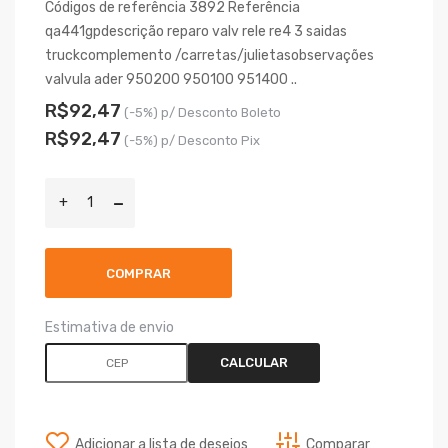
Códigos de referência 3892 Referência
qa441gpdescrição reparo valv rele re4 3 saidas
truckcomplemento /carretas/julietasobservações
valvula ader 950200 950100 951400 ..
R$92,47
(-5%) p/ Desconto Boleto
R$92,47
(-5%) p/ Desconto Pix
COMPRAR
Estimativa de envio
CALCULAR
Adicionar a lista de desejos
Comparar