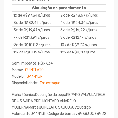
Simulação de parcelamento
1x de R$97,34 s/juros
2x de R$48,67 s/juros
3x de R$32,45 s/juros
4x de R$24,34 s/juros
5x de R$19,47 s/juros
6x de R$16,22 s/juros
7x de R$13,91 s/juros
8x de R$12,17 s/juros
9x de R$10,82 s/juros
10x de R$9,73 s/juros
11x de R$8,85 s/juros
12x de R$8,11 s/juros
Sem impostos: R$97,34
Marca:
QUINELATO
Modelo:
QA441GP
Disponibilidade:
Em estoque
Ficha técnicaDescrição da peçaREPARO VALVULA RELE
RE4 3 SAIDA PRE-MONTADO AMARELO -
MODERNAMarcaQUINELATO SKU003892Código
FabricanteQA441GP Código de barras7893830038922