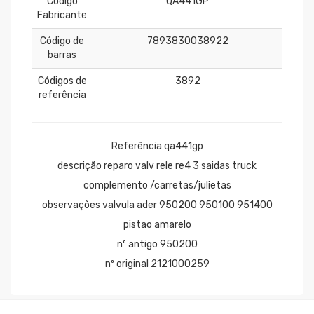
Código
QA441GP
Fabricante
Código de
7893830038922
barras
Códigos de
3892
referência
Referência qa441gp
descrição reparo valv rele re4 3 saidas truck
complemento /carretas/julietas
observações valvula ader 950200 950100 951400
pistao amarelo
nº antigo 950200
nº original 2121000259