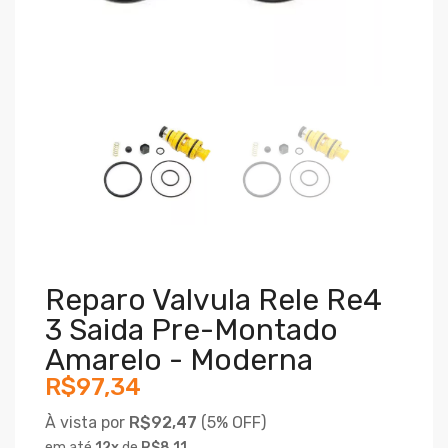
Reparo Valvula Rele Re4
3 Saida Pre-Montado
Amarelo - Moderna
R$97,34
À vista por
R$92,47
(
5% OFF)
em até
12
x
de
R$8,11