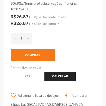
90x90x75mm pretaobservações nº original
trg117245a ..
R$26,87
(-5%) p/ Desconto Boleto
R$26,87
(-5%) p/ Desconto Pix
COMPRAR
Estimativa de envio
CALCULAR
Adicionar a lista de desejos
Comparar
Etiquetas:
SEÇÃO PADRÃO
,
DIVERSOS
,
JAMAICA