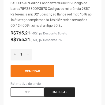
SKU009357Código FabricanteMIC00215 Código de
barras7893830093570 Códigos de referência 9357
Referência mic0215descrição flange red mbb 1518 ao
1621 ategocomplemento tds hl5z redobservações
00.424.009 n.cimpal antigo 50.3..
R$765,21
(-5%) p/ Desconto Boleto
R$765,21
(-5%) p/ Desconto Pix
COMPRAR
Estimativa de envio
CALCULAR