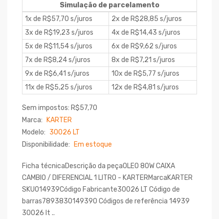
Simulação de parcelamento
1x de R$57,70 s/juros
2x de R$28,85 s/juros
3x de R$19,23 s/juros
4x de R$14,43 s/juros
5x de R$11,54 s/juros
6x de R$9,62 s/juros
7x de R$8,24 s/juros
8x de R$7,21 s/juros
9x de R$6,41 s/juros
10x de R$5,77 s/juros
11x de R$5,25 s/juros
12x de R$4,81 s/juros
Sem impostos: R$57,70
Marca:
KARTER
Modelo:
30026 LT
Disponibilidade:
Em estoque
Ficha técnicaDescrição da peçaOLEO 80W CAIXA
CAMBIO / DIFERENCIAL 1 LITRO - KARTERMarcaKARTER
SKU014939Código Fabricante30026 LT Código de
barras7893830149390 Códigos de referência 14939
30026 lt ..