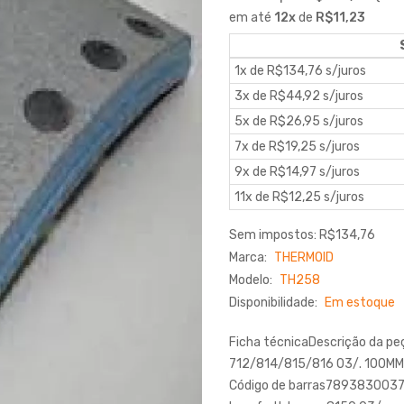
em até
12
x
de
R$11,23
1x de R$134,76 s/juros
3x de R$44,92 s/juros
5x de R$26,95 s/juros
7x de R$19,25 s/juros
9x de R$14,97 s/juros
11x de R$12,25 s/juros
Sem impostos: R$134,76
Marca:
THERMOID
Modelo:
TH258
Disponibilidade:
Em estoque
Ficha técnicaDescrição da 
712/814/815/816 03/. 100M
Código de barras78938300376