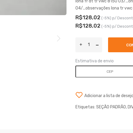
lona fr dt tr vwc 8150 03/..
04/...observações lona tr vwc 
R$128,02
(-5%) p/ Descont
R$128,02
(-5%) p/ Descont
CO
Estimativa de envio
Adicionar a lista de desej
Etiquetas:
SEÇÃO PADRÃO
,
DI