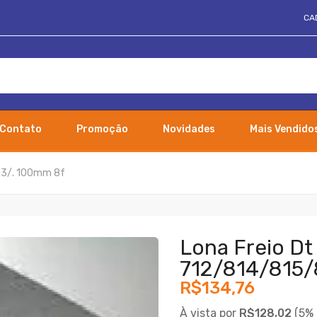
CA
Contato
Promoção
Novidades
Mais Vendido
03/. 100mm 8f
Lona Freio D
712/814/815/
R$134,76
À vista por
R$128,02
(
5% 