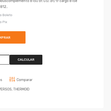
.onibuscomplemento 8150 dt 03/.dt/tr cargo 815e
812..
o Boleto
o Pix
MPRAR
CALCULAR
os
Comparar
VERSOS
,
THERMOID