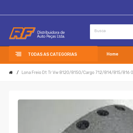
Home
TODAS AS CATEGORIAS
Lona Freio Dt Tr Vw 8120/8150/cargo 712/814/815/816 