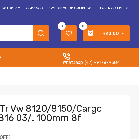
DASTRE-SE
ACESSAR
CARRINHO DE COMPRAS
FINALIZAR PEDIDO
0
0
R$0,00
s
Whatsapp:
(47) 99178-9384
t Tr Vw 8120/8150/cargo
816 03/. 100mm 8f
OFF)