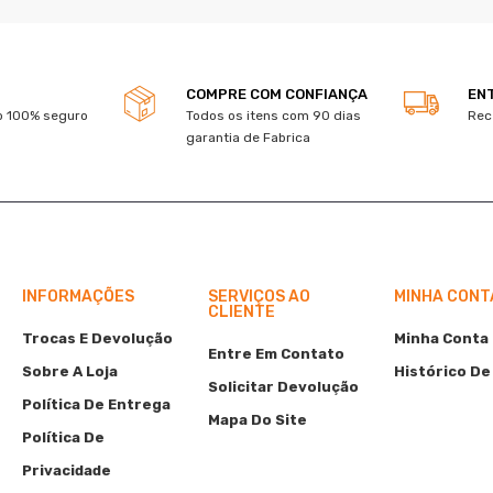
COMPRE COM CONFIANÇA
EN
 100% seguro
Todos os itens com 90 dias
Rec
garantia de Fabrica
INFORMAÇÕES
SERVIÇOS AO
MINHA CONT
CLIENTE
Trocas E Devolução
Minha Conta
Entre Em Contato
Sobre A Loja
Histórico De
Solicitar Devolução
Política De Entrega
Mapa Do Site
Política De
Privacidade