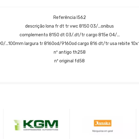
Referência l562
descrição lona fr dt tr vwc 8150 03/...onibus
complemento 8150 dt 03/.dt/tr cargo 815e 04/...
0/...100mm largura tr 8160od/9160od cargo 816 dt/tr usa rebite 10x
nº antigo th258
nº original fd58