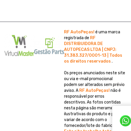
RF AutoPeças!
é uma marca
registrada de
RF
DISTRIBUIDORA DE
AUTOPECAS LTDA | CNPJ:
31.383.327/0001-13 | Todos
os direitos reservados
.
Os preços anunciados neste site
ou via e-mail promocional
podem ser alterados sem prévio
aviso. A
RF AutoPeças!
não é
responsável por erros
descritivos. As fotos contidas
nesta página são meramente
ilustrativas do produto e podem
variar de acordo com o
fornecedor/lote do fabricante.