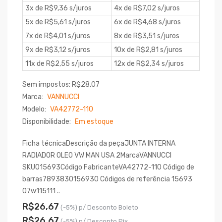
3x de R$9,36 s/juros
4x de R$7,02 s/juros
5x de R$5,61 s/juros
6x de R$4,68 s/juros
7x de R$4,01 s/juros
8x de R$3,51 s/juros
9x de R$3,12 s/juros
10x de R$2,81 s/juros
11x de R$2,55 s/juros
12x de R$2,34 s/juros
Sem impostos: R$28,07
Marca:
VANNUCCI
Modelo:
VA42772-110
Disponibilidade:
Em estoque
Ficha técnicaDescrição da peçaJUNTA INTERNA
RADIADOR OLEO VW MAN USA 2MarcaVANNUCCI
SKU015693Código FabricanteVA42772-110 Código de
barras7893830156930 Códigos de referência 15693
07w115111 ..
R$26,67
(-5%) p/ Desconto Boleto
R$26,67
(-5%) p/ Desconto Pix