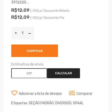
3912220 ..
R$12,09
(-5%) p/ Desconto Boleto
R$12,09
(-5%) p/ Desconto Pix
COMPRAR
Estimativa de envio
CALCULAR
Adicionar a lista de desejos
Comparar
Etiquetas:
SEÇÃO PADRÃO
,
DIVERSOS
,
SPAAL