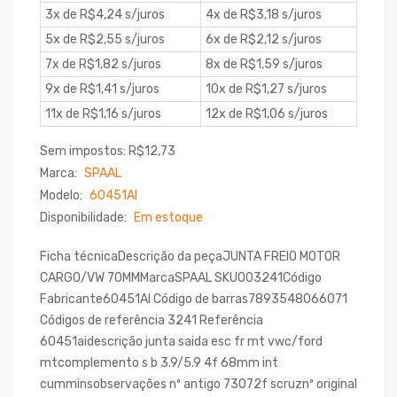
3x de R$4,24 s/juros
4x de R$3,18 s/juros
5x de R$2,55 s/juros
6x de R$2,12 s/juros
7x de R$1,82 s/juros
8x de R$1,59 s/juros
9x de R$1,41 s/juros
10x de R$1,27 s/juros
11x de R$1,16 s/juros
12x de R$1,06 s/juros
Sem impostos: R$12,73
Marca:
SPAAL
Modelo:
60451AI
Disponibilidade:
Em estoque
Ficha técnicaDescrição da peçaJUNTA FREIO MOTOR
CARGO/VW 70MMMarcaSPAAL SKU003241Código
Fabricante60451AI Código de barras7893548066071
Códigos de referência 3241 Referência
60451aidescrição junta saida esc fr mt vwc/ford
mtcomplemento s b 3.9/5.9 4f 68mm int
cumminsobservações nº antigo 73072f scruznº original