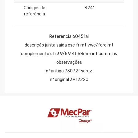
Códigos de
3241
referência
Referência 60451ai
descrição junta saida esc fr mt vwc/ford mt
complemento s b 3.9/5.9 4f 68mm int cummins
observações
nº antigo 73072f scruz
nº original 3912220