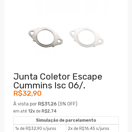
Junta Coletor Escape
Cummins Isc 06/.
R$32,90
À vista por
R$31,26
(
5% OFF)
em até
12
x
de
R$2,74
Simulação de parcelamento
1x de R$32,90 s/juros
2x de R$16,45 s/juros