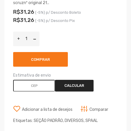
scruznº original 2t..
R$31,26
(-5%) p/ Desconto Boleto
R$31,26
(-5%) p/ Desconto Pix
COMPRAR
Estimativa de envio
CALCULAR
Adicionar a lista de desejos
Comparar
Etiquetas:
SEÇÃO PADRÃO
,
DIVERSOS
,
SPAAL