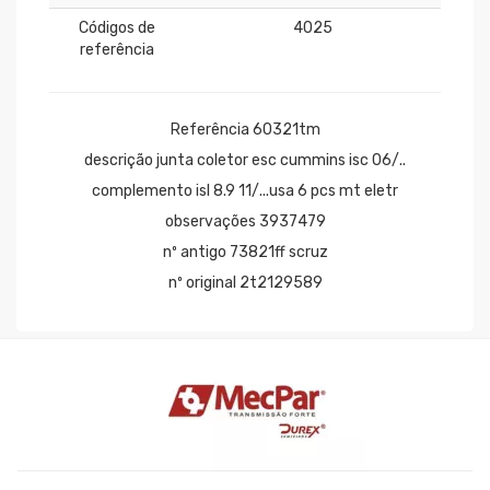
Códigos de
4025
referência
Referência 60321tm
descrição junta coletor esc cummins isc 06/..
complemento isl 8.9 11/...usa 6 pcs mt eletr
observações 3937479
nº antigo 73821ff scruz
nº original 2t2129589