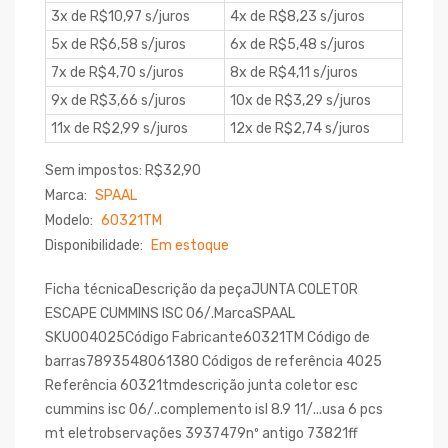
3x de R$10,97 s/juros
4x de R$8,23 s/juros
5x de R$6,58 s/juros
6x de R$5,48 s/juros
7x de R$4,70 s/juros
8x de R$4,11 s/juros
9x de R$3,66 s/juros
10x de R$3,29 s/juros
11x de R$2,99 s/juros
12x de R$2,74 s/juros
Sem impostos: R$32,90
Marca:
SPAAL
Modelo:
60321TM
Disponibilidade:
Em estoque
Ficha técnicaDescrição da peçaJUNTA COLETOR
ESCAPE CUMMINS ISC 06/.MarcaSPAAL
SKU004025Código Fabricante60321TM Código de
barras7893548061380 Códigos de referência 4025
Referência 60321tmdescrição junta coletor esc
cummins isc 06/..complemento isl 8.9 11/...usa 6 pcs
mt eletrobservações 3937479nº antigo 73821ff