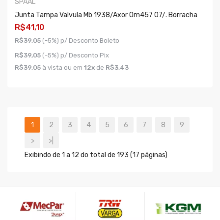
SPAAL
Junta Tampa Valvula Mb 1938/axor Om457 07/. Borracha
R$41,10
R$39,05
(-5%) p/ Desconto Boleto
R$39,05
(-5%) p/ Desconto Pix
R$39,05
à vista ou em
12x
de
R$3,43
COMPRAR
1
2
3
4
5
6
7
8
9
>
>|
Exibindo de 1 a 12 do total de 193 (17 páginas)