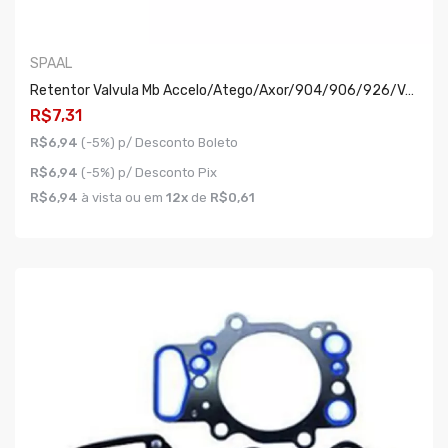
SPAAL
Retentor Valvula Mb Accelo/atego/axor/904/906/926/volvo Fh/ Daily
R$7,31
R$6,94
(-5%) p/ Desconto Boleto
R$6,94
(-5%) p/ Desconto Pix
R$6,94
à vista ou em
12x
de
R$0,61
COMPRAR