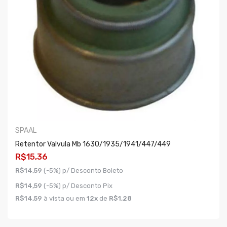
SPAAL
Retentor Valvula Mb 1630/1935/1941/447/449
R$15,36
R$14,59
(-5%) p/ Desconto Boleto
R$14,59
(-5%) p/ Desconto Pix
R$14,59
à vista ou em
12x
de
R$1,28
COMPRAR