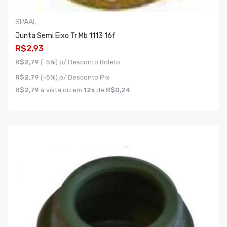
SPAAL
Junta Semi Eixo Tr Mb 1113 16f
R$2,93
R$2,79
(-5%) p/ Desconto Boleto
R$2,79
(-5%) p/ Desconto Pix
R$2,79
à vista ou em
12x
de
R$0,24
COMPRAR