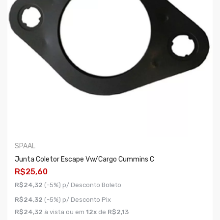
SPAAL
Junta Coletor Escape Vw/cargo Cummins C
R$25,60
R$24,32
(-5%) p/ Desconto Boleto
R$24,32
(-5%) p/ Desconto Pix
R$24,32
à vista ou em
12x
de
R$2,13