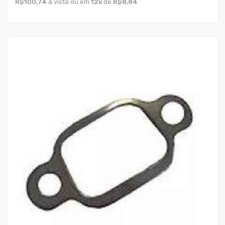
R$100,74
à vista ou em
12x
de
R$8,84
COMPRAR