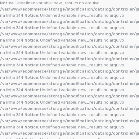
Notice
: Undefined variable: new_results no arquivo
/var/www/ecommerce/storage/modification/catalog/controller/p
na linha
314
Notice
: Undefined variable: new_results no arquivo
/var/www/ecommerce/storage/modification/catalog/controller/p
na linha
314
Notice
: Undefined variable: new_results no arquivo
/var/www/ecommerce/storage/modification/catalog/controller/p
na linha
314
Notice
: Undefined variable: new_results no arquivo
/var/www/ecommerce/storage/modification/catalog/controller/p
na linha
314
Notice
: Undefined variable: new_results no arquivo
/var/www/ecommerce/storage/modification/catalog/controller/p
na linha
314
Notice
: Undefined variable: new_results no arquivo
/var/www/ecommerce/storage/modification/catalog/controller/p
na linha
314
Notice
: Undefined variable: new_results no arquivo
/var/www/ecommerce/storage/modification/catalog/controller/p
na linha
314
Notice
: Undefined variable: new_results no arquivo
/var/www/ecommerce/storage/modification/catalog/controller/p
na linha
314
Notice
: Undefined variable: new_results no arquivo
/var/www/ecommerce/storage/modification/catalog/controller/p
na linha
314
Notice
: Undefined variable: new_results no arquivo
/var/www/ecommerce/storage/modification/catalog/controller/p
na linha
314
Notice
: Undefined variable: new_results no arquivo
/var/www/ecommerce/storage/modification/catalog/controller/p