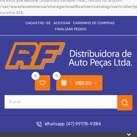
na linha
314
Notice
: Undefined variable: new_results no arquivo
/var/www/ecommerce/storage/modification/catalog/controller/p
na linha
314
CADASTRE-SE
ACESSAR
CARRINHO DE COMPRAS
FINALIZAR PEDIDO
0
0
R$0,00
Whatsapp:
(47) 99178-9384