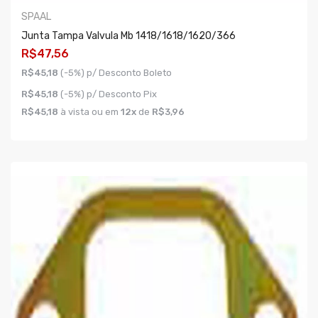
SPAAL
Junta Tampa Valvula Mb 1418/1618/1620/366
R$47,56
R$45,18
(-5%) p/ Desconto Boleto
R$45,18
(-5%) p/ Desconto Pix
R$45,18
à vista ou em
12x
de
R$3,96
COMPRAR