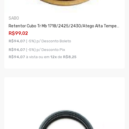
SABO
Retentor Cubo Tr Mb 1718/2425/2430/atego Alta Temperatura
R$99,02
R$94,07
(-5%) p/ Desconto Boleto
R$94,07
(-5%) p/ Desconto Pix
R$94,07
à vista ou em
12x
de
R$8,25
COMPRAR