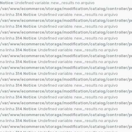
Notice
: Undefined variable: new_results no arquivo
/var/www/ecommerce/storage/modification/catalog/controller/p
na linha
314
Notice
: Undefined variable: new_results no arquivo
/var/www/ecommerce/storage/modification/catalog/controller/p
na linha
314
Notice
: Undefined variable: new_results no arquivo
/var/www/ecommerce/storage/modification/catalog/controller/p
na linha
314
Notice
: Undefined variable: new_results no arquivo
/var/www/ecommerce/storage/modification/catalog/controller/p
na linha
314
Notice
: Undefined variable: new_results no arquivo
/var/www/ecommerce/storage/modification/catalog/controller/p
na linha
314
Notice
: Undefined variable: new_results no arquivo
/var/www/ecommerce/storage/modification/catalog/controller/p
na linha
314
Notice
: Undefined variable: new_results no arquivo
/var/www/ecommerce/storage/modification/catalog/controller/p
na linha
314
Notice
: Undefined variable: new_results no arquivo
/var/www/ecommerce/storage/modification/catalog/controller/p
na linha
314
Notice
: Undefined variable: new_results no arquivo
/var/www/ecommerce/storage/modification/catalog/controller/p
na linha
314
Notice
: Undefined variable: new_results no arquivo
/var/www/ecommerce/storage/modification/catalog/controller/p
na linha
314
Notice
: Undefined variable: new_results no arquivo
/var/www/ecommerce/storage/modification/catalog/controller/p