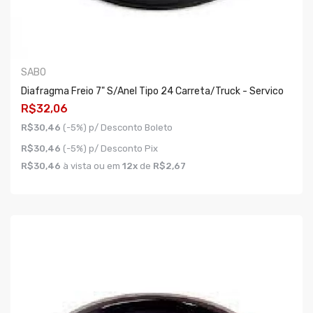
SABO
Diafragma Freio 7" S/anel Tipo 24 Carreta/truck - Servico
R$32,06
R$30,46
(-5%) p/ Desconto Boleto
R$30,46
(-5%) p/ Desconto Pix
R$30,46
à vista ou em
12x
de
R$2,67
COMPRAR