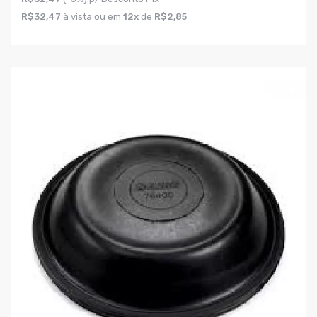
R$32,47
à vista ou em
12x
de
R$2,85
COMPRAR