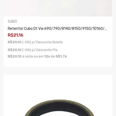
SABO
Retentor Cubo Dt Vw 690/790/8140/8150/9150/10160/delivery/cargo 814/815
R$21,16
R$20,10
(-5%) p/ Desconto Boleto
R$20,10
(-5%) p/ Desconto Pix
R$20,10
à vista ou em
12x
de
R$1,76
COMPRAR