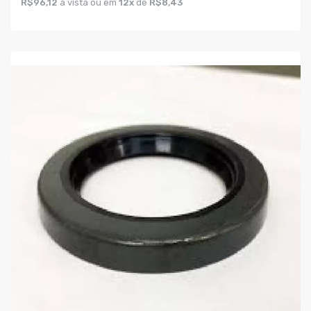
R$96,12
à vista ou em
12x
de
R$8,43
COMPRAR