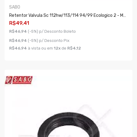
SABO
Retentor Valvula Sc 112hw/113/114 94/99 Ecologico 2 - Monta C/cabecote Sc008
R$49,41
R$46,94
(-5%) p/ Desconto Boleto
R$46,94
(-5%) p/ Desconto Pix
R$46,94
à vista ou em
12x
de
R$4,12
COMPRAR