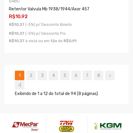
SABO
Retentor Valvula Mb 1938/1944/axor 457
R$10,92
R$10,37
(-5%) p/ Desconto Boleto
R$10,37
(-5%) p/ Desconto Pix
R$10,37
à vista ou em
12x
de
R$0,91
COMPRAR
1
2
3
4
5
6
7
8
>
>|
Exibindo de 1 a 12 do total de 94 (8 páginas)