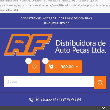
na linha
314
Notice
: Undefined variable: new_results no arquivo
/var/www/ecommerce/storage/modification/catalog/controller/p
na linha
314
CADASTRE-SE
ACESSAR
CARRINHO DE COMPRAS
FINALIZAR PEDIDO
0
0
R$0,00
Whatsapp:
(47) 99178-9384