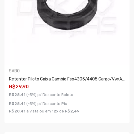
SABO
Retentor Piloto Caixa Cambio Fso4305/4405 Cargo/vw/agrale/mb
R$29,90
R$28,41
(-5%) p/ Desconto Boleto
R$28,41
(-5%) p/ Desconto Pix
R$28,41
à vista ou em
12x
de
R$2,49
COMPRAR