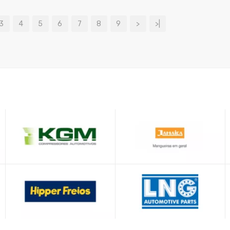
AR
COMPRAR
3
4
5
6
7
8
9
>
>|