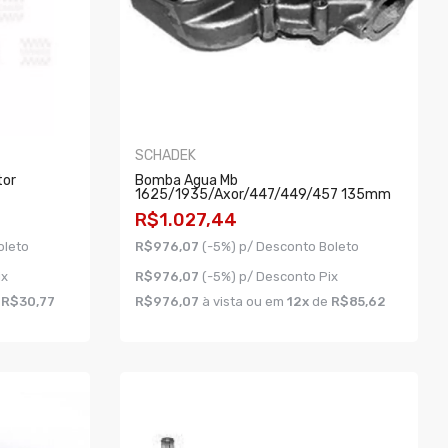
SCHADEK
tor
Bomba Agua Mb
1625/1935/axor/447/449/457 135mm
R$1.027,44
oleto
R$976,07
(-5%) p/ Desconto Boleto
ix
R$976,07
(-5%) p/ Desconto Pix
e
R$30,77
R$976,07
à vista ou em
12x
de
R$85,62
COMPRAR