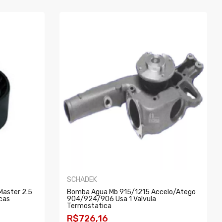
SCHADEK
 Master 2.5
Bomba Agua Mb 915/1215 Accelo/atego
cas
904/924/906 Usa 1 Valvula
Termostatica
R$726,16