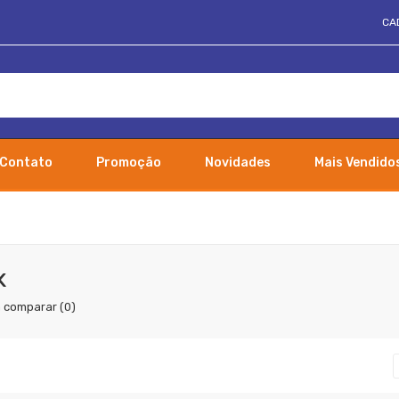
CA
Contato
Promoção
Novidades
Mais Vendido
K
 comparar (0)