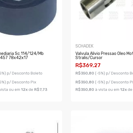
SCHADEK
mediaria Sc 114/124/mb
Valvula Alivio Pressao Oleo Mo
/457 78x42x17
Stralis/cursor
R$369,27
5%) p/ Desconto Boleto
R$350,80
(-5%) p/ Desconto B
5%) p/ Desconto Pix
R$350,80
(-5%) p/ Desconto P
vista ou em
12x
de
R$7,73
R$350,80
à vista ou em
12x
d
AR
COMPRAR