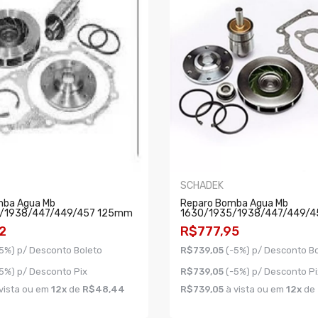
SCHADEK
mba Agua Mb
Reparo Bomba Agua Mb
/1938/447/449/457 125mm
1630/1935/1938/447/449/4
2
R$777,95
5%) p/ Desconto Boleto
R$739,05
(-5%) p/ Desconto B
5%) p/ Desconto Pix
R$739,05
(-5%) p/ Desconto Pi
vista ou em
12x
de
R$48,44
R$739,05
à vista ou em
12x
de