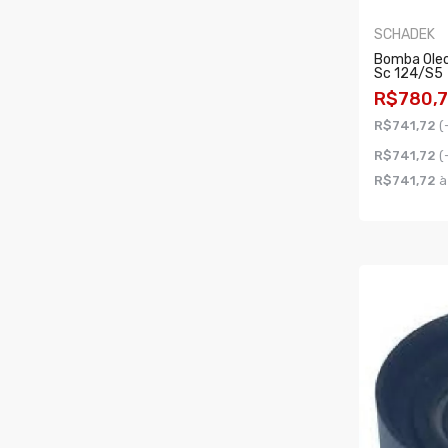
SCHADEK
Bomba Oleo
Sc 124/s5
R$780,7
R$741,72
(
R$741,72
(
R$741,72
à
COMPR