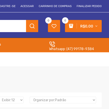
DASTRE-SE
ACESSAR
CARRINHO DE COMPRAS
FINALIZAR PEDIDO
0
0
R$0,00
s
Whatsapp:
(47) 99178-9384