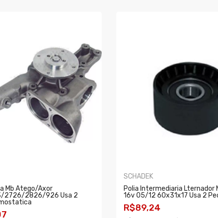
SCHADEK
a Mb Atego/axor
Polia Intermediaria Lternador
/2726/2826/926 Usa 2
16v 05/12 60x31x17 Usa 2 Pe
rmostatica
R$89,24
07