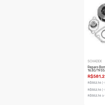
SCHADEK
Reparo Bo
1630/1935
R$581,2
R$552,16
(-
R$552,16
(-
R$552,16
à 