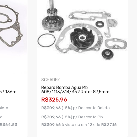
SCHADEK
Reparo Bomba Agua Mb
57 136m
608/1113/314/352 Rotor 87,5mm
R$325,96
oleto
R$309,66
(-5%) p/ Desconto Boleto
x
R$309,66
(-5%) p/ Desconto Pix
R$64,83
R$309,66
à vista ou em
12x
de
R$27,16