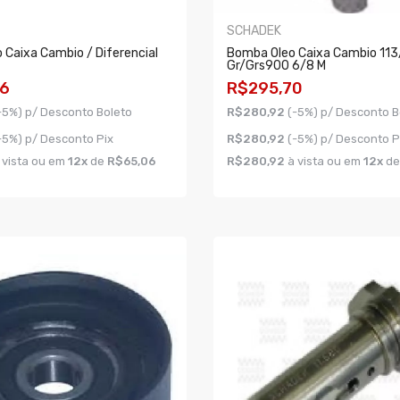
SCHADEK
 Caixa Cambio / Diferencial
Bomba Oleo Caixa Cambio 113
Gr/grs900 6/8 M
6
R$295,70
-5%) p/ Desconto Boleto
R$280,92
(-5%) p/ Desconto B
-5%) p/ Desconto Pix
R$280,92
(-5%) p/ Desconto P
 vista ou em
12x
de
R$65,06
R$280,92
à vista ou em
12x
d
AR
COMPRAR