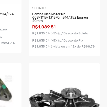
SCHADEK
/114/124
Bomba Oleo Motor Mb
608/1113/1313/om314/352 Engren
40mm
R$1.089,51
oleto
R$1.035,04
(-5%) p/ Desconto Boleto
ix
R$1.035,04
(-5%) p/ Desconto Pix
e
R$24,64
R$1.035,04
à vista ou em
12x
de
R$90,79
COMPRAR