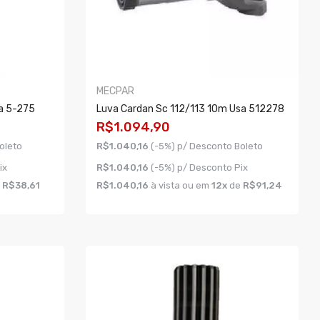
MECPAR
a 5-275
Luva Cardan Sc 112/113 10m Usa 512278
R$1.094,90
oleto
R$1.040,16
(-5%) p/ Desconto Boleto
ix
R$1.040,16
(-5%) p/ Desconto Pix
e
R$38,61
R$1.040,16
à vista ou em
12x
de
R$91,24
COMPRAR