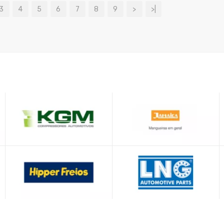
3
4
5
6
7
8
9
>
>|