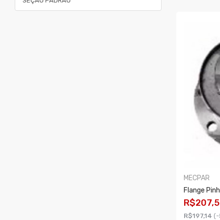
SEÇÃO PADRÃO
MECPAR
Flange Pin
R$207,5
R$197,14
(-