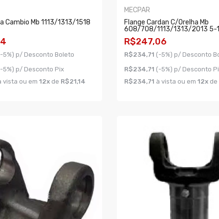
MECPAR
xa Cambio Mb 1113/1313/1518
Flange Cardan C/orelha Mb
608/708/1113/1313/2013 5-
64
R$247,06
(-5%) p/ Desconto Boleto
R$234,71
(-5%) p/ Desconto B
(-5%) p/ Desconto Pix
R$234,71
(-5%) p/ Desconto P
 vista ou em
12x
de
R$21,14
R$234,71
à vista ou em
12x
de
AR
COMPRAR