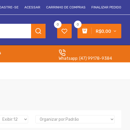
DASTRE-SE
ACESSAR
CARRINHO DE COMPRAS
FINALIZAR PEDIDO
0
0
R$0,00
s
Whatsapp:
(47) 99178-9384