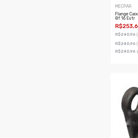
MECPAR
Flange Cai
8f 16 Estr
R$253,
R$240,96
R$240,96
R$240,96
à
COMPR