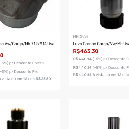
MECPAR
an Vw/cargo/mb 712/914 Usa
Luva Cardan Cargo/vw/mb Us
R$463,30
98
R$440,14
(-5%) p/ Desconto B
(-5%) p/ Desconto Boleto
R$440,14
(-5%) p/ Desconto P
(-5%) p/ Desconto Pix
R$440,14
à vista ou em
12x
d
 vista ou em
12x
de
R$25,50
COMPRAR
AR