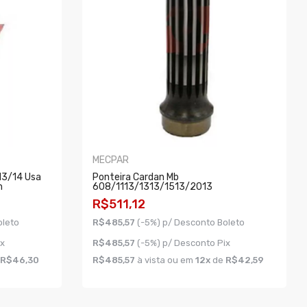
MECPAR
13/14 Usa
Ponteira Cardan Mb
m
608/1113/1313/1513/2013
R$511,12
oleto
R$485,57
(-5%) p/ Desconto Boleto
ix
R$485,57
(-5%) p/ Desconto Pix
R$46,30
R$485,57
à vista ou em
12x
de
R$42,59
COMPRAR