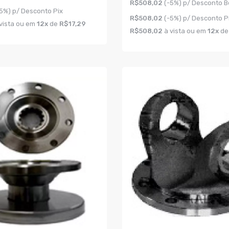
R$508,02
(-5%) p/ Desconto B
5%) p/ Desconto Pix
R$508,02
(-5%) p/ Desconto P
vista ou em
12x
de
R$17,29
R$508,02
à vista ou em
12x
d
AR
COMPRAR