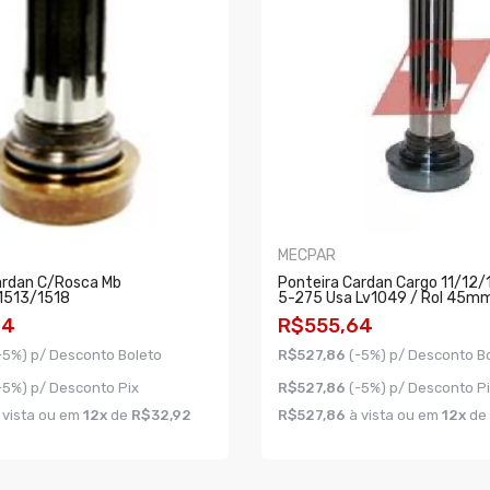
MECPAR
ardan C/rosca Mb
Ponteira Cardan Cargo 11/12/
1513/1518
5-275 Usa Lv1049 / Rol 45m
04
R$555,64
-5%) p/ Desconto Boleto
R$527,86
(-5%) p/ Desconto B
-5%) p/ Desconto Pix
R$527,86
(-5%) p/ Desconto P
 vista ou em
12x
de
R$32,92
R$527,86
à vista ou em
12x
de
AR
COMPRAR