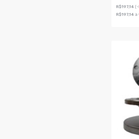
R$197,14
(-
R$197,14
à 
COMPR