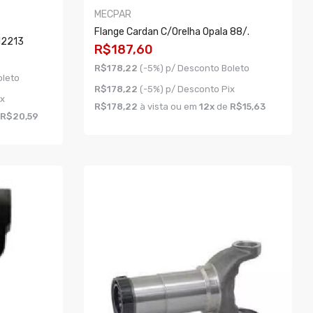
MECPAR
Flange Cardan C/orelha Opala 88/.
12213
R$187,60
R$178,22
(-5%) p/ Desconto Boleto
oleto
R$178,22
(-5%) p/ Desconto Pix
ix
R$178,22
à vista ou em
12x
de
R$15,63
R$20,59
COMPRAR