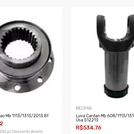
MECPAR
hao Mb 1113/1313/2013 8f
Luva Cardan Mb 608/1113/13
Usa 512213
2
R$534,76
5%) p/ Desconto Boleto