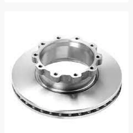
COMPRAR