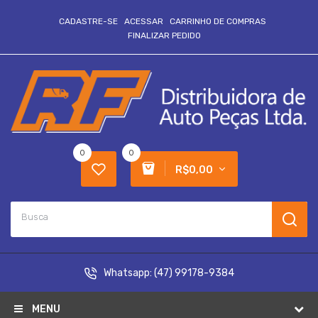
CADASTRE-SE
ACESSAR
CARRINHO DE COMPRAS
FINALIZAR PEDIDO
0
0
R$0,00
Whatsapp:
(47) 99178-9384
MENU