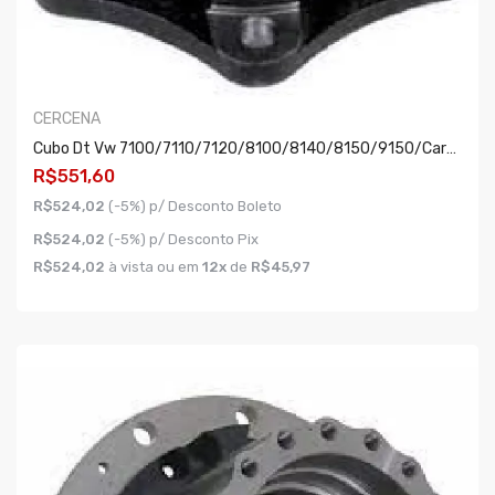
CERCENA
Cubo Dt Vw 7100/7110/7120/8100/8140/8150/9150/cargo 712/814/815
R$551,60
R$524,02
(-5%) p/ Desconto Boleto
R$524,02
(-5%) p/ Desconto Pix
R$524,02
à vista ou em
12x
de
R$45,97
COMPRAR