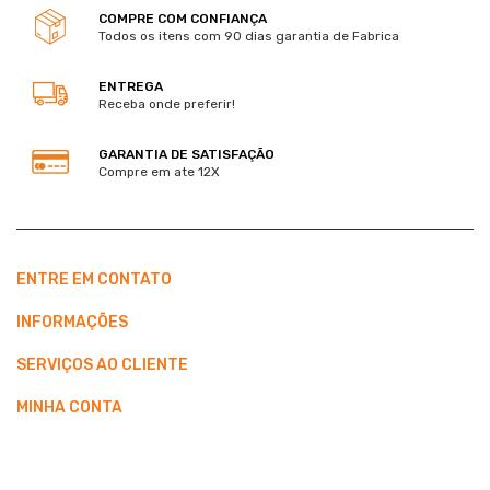
COMPRE COM CONFIANÇA
Todos os itens com 90 dias garantia de Fabrica
ENTREGA
Receba onde preferir!
GARANTIA DE SATISFAÇÃO
Compre em ate 12X
ENTRE EM CONTATO
INFORMAÇÕES
SERVIÇOS AO CLIENTE
MINHA CONTA