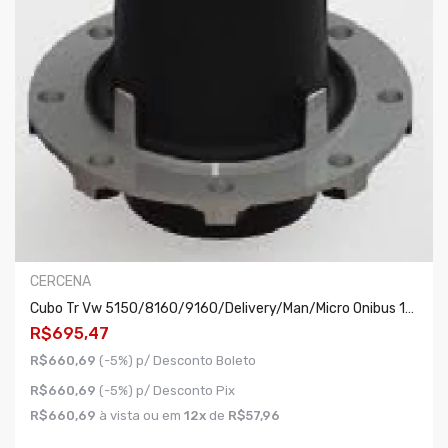
CERCENA
Cubo Tr Vw 5150/8160/9160/delivery/man/micro Onibus 14/.
R$695,47
R$660,69
(-5%) p/ Desconto Boleto
R$660,69
(-5%) p/ Desconto Pix
R$660,69
à vista ou em
12x
de
R$57,96