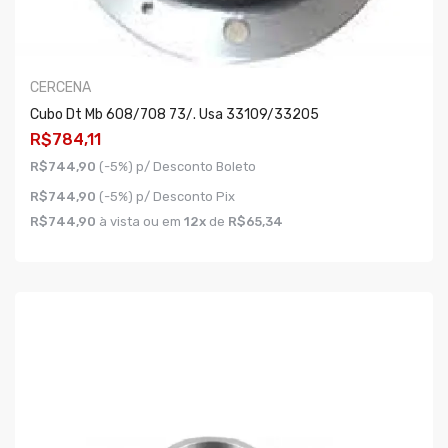
CERCENA
Cubo Dt Mb 608/708 73/. Usa 33109/33205
R$784,11
R$744,90
(-5%) p/ Desconto Boleto
R$744,90
(-5%) p/ Desconto Pix
R$744,90
à vista ou em
12x
de
R$65,34
COMPRAR