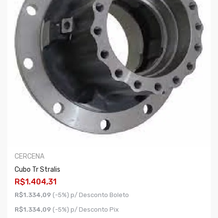
CERCENA
Cubo Tr Stralis
R$1.404,31
R$1.334,09
(-5%) p/ Desconto Boleto
R$1.334,09
(-5%) p/ Desconto Pix