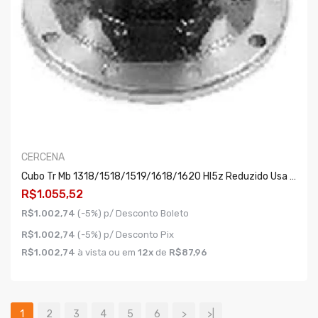
CERCENA
Cubo Tr Mb 1318/1518/1519/1618/1620 Hl5z Reduzido Usa 33019x33215
R$1.055,52
R$1.002,74
(-5%) p/ Desconto Boleto
R$1.002,74
(-5%) p/ Desconto Pix
R$1.002,74
à vista ou em
12x
de
R$87,96
COMPRAR
1
2
3
4
5
6
>
>|