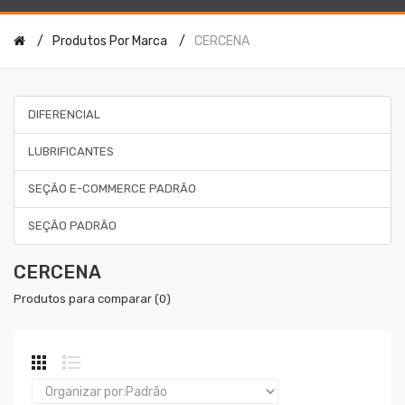
Produtos Por Marca
CERCENA
DIFERENCIAL
LUBRIFICANTES
SEÇÃO E-COMMERCE PADRÃO
SEÇÃO PADRÃO
CERCENA
Produtos para comparar (0)