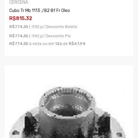
CERCENA
Cubo Tr Mb 1113 ./82 8f Fr Oleo
R$815,32
R$774,55
(-5%) p/ Desconto Boleto
R$774,55
(-5%) p/ Desconto Pix
R$774,55
à vista ou em
12x
de
R$67,94
COMPRAR