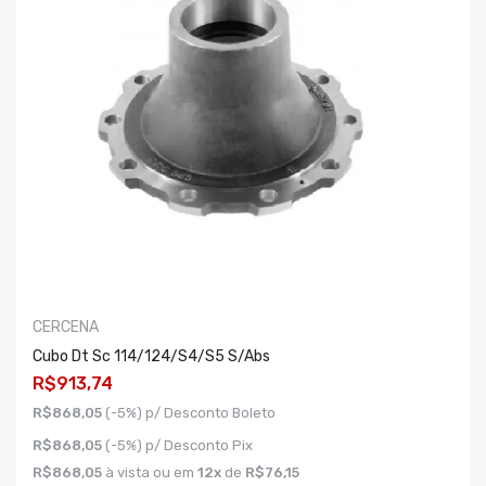
CERCENA
Cubo Dt Sc 114/124/s4/s5 S/abs
R$913,74
R$868,05
(-5%) p/ Desconto Boleto
R$868,05
(-5%) p/ Desconto Pix
R$868,05
à vista ou em
12x
de
R$76,15