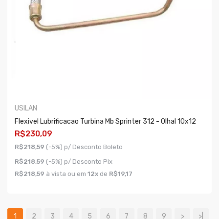
USILAN
Flexivel Lubrificacao Turbina Mb Sprinter 312 - Olhal 10x12
R$230,09
R$218,59
(-5%) p/ Desconto Boleto
R$218,59
(-5%) p/ Desconto Pix
R$218,59
à vista ou em
12x
de
R$19,17
COMPRAR
1
2
3
4
5
6
7
8
9
>
>|