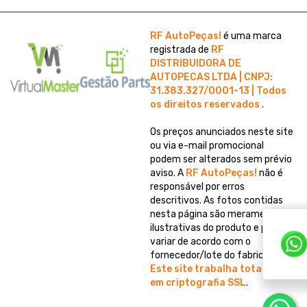
RF AutoPeças!
é uma marca
registrada de
RF
DISTRIBUIDORA DE
AUTOPECAS LTDA | CNPJ:
31.383.327/0001-13 | Todos
os direitos reservados
.
Os preços anunciados neste site
ou via e-mail promocional
podem ser alterados sem prévio
aviso. A
RF AutoPeças!
não é
responsável por erros
descritivos. As fotos contidas
nesta página são meramente
ilustrativas do produto e podem
variar de acordo com o
fornecedor/lote do fabricante.
Este site trabalha totalmente
em criptografia SSL
.