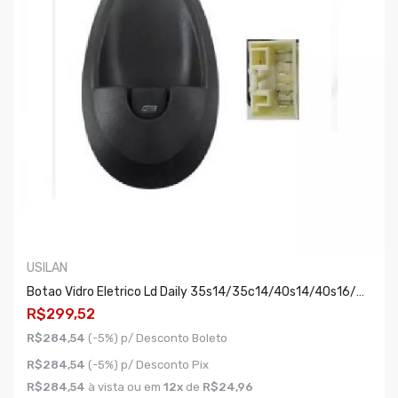
USILAN
Botao Vidro Eletrico Ld Daily 35s14/35c14/40s14/40s16/50c16/70c16
R$299,52
R$284,54
(-5%) p/ Desconto Boleto
R$284,54
(-5%) p/ Desconto Pix
R$284,54
à vista ou em
12x
de
R$24,96