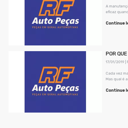
A manutençã
eficaz quand
Continue 
POR QUE
17/01/2019 | 
Cada vez ma
Mas qual é a
Continue 