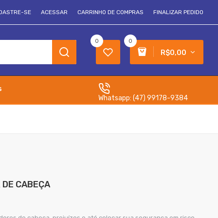
DASTRE-SE
ACESSAR
CARRINHO DE COMPRAS
FINALIZAR PEDIDO
0
0
R$0,00
s
Whatsapp:
(47) 99178-9384
 DE CABEÇA
ores de cabeça, prejuízos e até colocar sua segurança em risco.