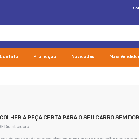
CA
Contato
Promoção
Novidades
Mais Vendido
COLHER A PEÇA CERTA PARA O SEU CARRO SEM DOR
RF Distribuidora
eça do carro pode parecer simples, mas um erro na escolha pode gerar d