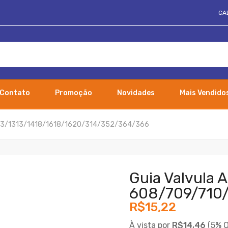
CA
Contato
Promoção
Novidades
Mais Vendido
1113/1313/1418/1618/1620/314/352/364/366
Guia Valvula 
608/709/710/
R$15,22
À vista por
R$14,46
(
5% O