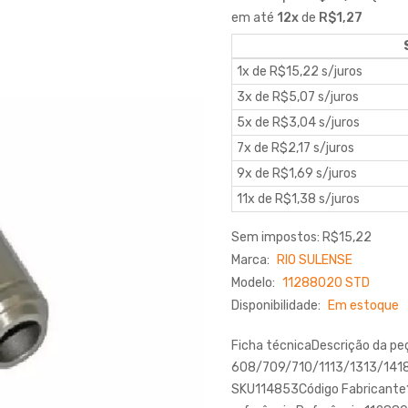
em até
12
x
de
R$1,27
1x de R$15,22 s/juros
3x de R$5,07 s/juros
5x de R$3,04 s/juros
7x de R$2,17 s/juros
9x de R$1,69 s/juros
11x de R$1,38 s/juros
Sem impostos: R$15,22
Marca:
RIO SULENSE
Modelo:
11288020 STD
Disponibilidade:
Em estoque
Ficha técnicaDescrição da 
608/709/710/1113/1313/14
SKU114853Código Fabricante