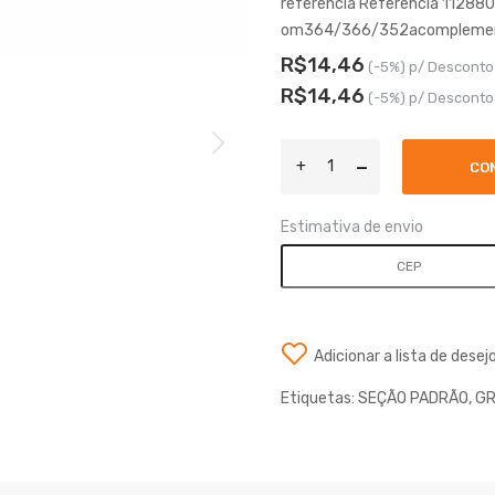
referência Referência 11288
om364/366/352acomplemento 
R$14,46
(-5%) p/ Desconto
R$14,46
(-5%) p/ Desconto
CO
Estimativa de envio
Adicionar a lista de desej
Etiquetas:
SEÇÃO PADRÃO
,
GR