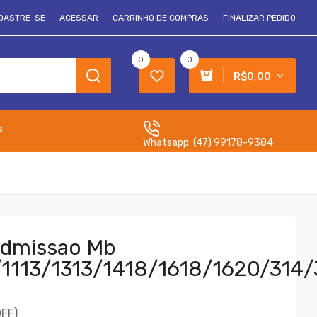
DASTRE-SE
ACESSAR
CARRINHO DE COMPRAS
FINALIZAR PEDIDO
0
0
R$0,00
s
Whatsapp:
(47) 99178-9384
Admissao Mb
1113/1313/1418/1618/1620/314
FF)