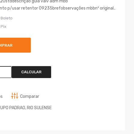
020stddescrição guia valv adm mbb
p/usar retentor 09235brefobservações mbbnº original..
 Boleto
 Pix
MPRAR
CALCULAR
os
Comparar
UPO PADRAO
,
RIO SULENSE