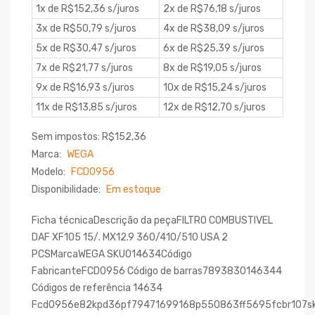
1x de R$152,36 s/juros
2x de R$76,18 s/juros
3x de R$50,79 s/juros
4x de R$38,09 s/juros
5x de R$30,47 s/juros
6x de R$25,39 s/juros
7x de R$21,77 s/juros
8x de R$19,05 s/juros
9x de R$16,93 s/juros
10x de R$15,24 s/juros
11x de R$13,85 s/juros
12x de R$12,70 s/juros
Sem impostos: R$152,36
Marca:
WEGA
Modelo:
FCD0956
Disponibilidade:
Em estoque
Ficha técnicaDescrição da peçaFILTRO COMBUSTIVEL
DAF XF105 15/. MX12.9 360/410/510 USA 2
PCSMarcaWEGA SKU014634Código
FabricanteFCD0956 Código de barras7893830146344
Códigos de referência 14634
Fcd0956e82kpd36pf79471699168p550863ff5695fcbr107s