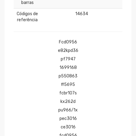
barras
Códigos de
14634
referência
Fcd0956
e82kpd36
pf7947
1699168
p550863
ff5695
fcbr107s
kx262d
pu966/1x
pec3016
ce3016
fcd0956