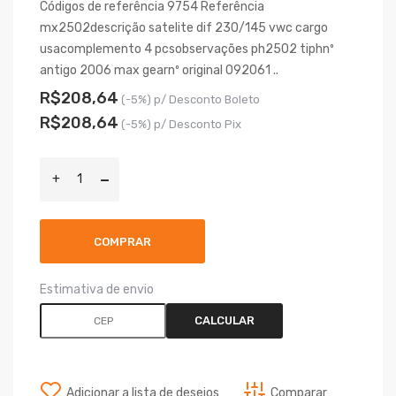
Códigos de referência 9754 Referência
mx2502descrição satelite dif 230/145 vwc cargo
usacomplemento 4 pcsobservações ph2502 tiphnº
antigo 2006 max gearnº original 092061 ..
R$208,64
(-5%) p/ Desconto Boleto
R$208,64
(-5%) p/ Desconto Pix
COMPRAR
Estimativa de envio
CALCULAR
Adicionar a lista de desejos
Comparar