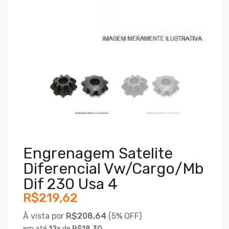
Engrenagem Satelite
Diferencial Vw/cargo/mb
Dif 230 Usa 4
R$219,62
À vista por
R$208,64
(
5% OFF)
em até
12
x
de
R$18,30