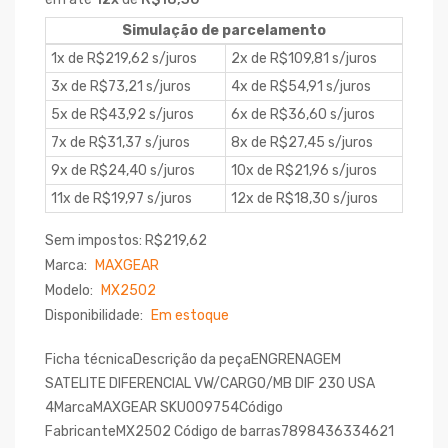
Simulação de parcelamento
1x de R$219,62 s/juros
2x de R$109,81 s/juros
3x de R$73,21 s/juros
4x de R$54,91 s/juros
5x de R$43,92 s/juros
6x de R$36,60 s/juros
7x de R$31,37 s/juros
8x de R$27,45 s/juros
9x de R$24,40 s/juros
10x de R$21,96 s/juros
11x de R$19,97 s/juros
12x de R$18,30 s/juros
Sem impostos: R$219,62
Marca:
MAXGEAR
Modelo:
MX2502
Disponibilidade:
Em estoque
Ficha técnicaDescrição da peçaENGRENAGEM
SATELITE DIFERENCIAL VW/CARGO/MB DIF 230 USA
4MarcaMAXGEAR SKU009754Código
FabricanteMX2502 Código de barras7898436334621