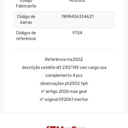
Código
MX2502
Fabricante
Código de
7898436334621
barras
Códigos de
9754
referência
Referência mx2502
descrição satelite dif 230/145 vwc cargo usa
complemento 4 pcs
observações ph2502 tiph
nº antigo 2006 max gear
nº original 092061 meritor