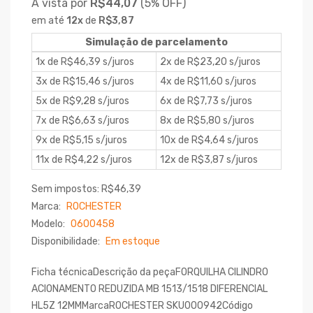
À vista por
R$44,07
(
5% OFF)
em até
12
x
de
R$3,87
Simulação de parcelamento
1x de R$46,39 s/juros
2x de R$23,20 s/juros
3x de R$15,46 s/juros
4x de R$11,60 s/juros
5x de R$9,28 s/juros
6x de R$7,73 s/juros
7x de R$6,63 s/juros
8x de R$5,80 s/juros
9x de R$5,15 s/juros
10x de R$4,64 s/juros
11x de R$4,22 s/juros
12x de R$3,87 s/juros
Sem impostos: R$46,39
Marca:
ROCHESTER
Modelo:
0600458
Disponibilidade:
Em estoque
Ficha técnicaDescrição da peçaFORQUILHA CILINDRO
ACIONAMENTO REDUZIDA MB 1513/1518 DIFERENCIAL
HL5Z 12MMMarcaROCHESTER SKU000942Código