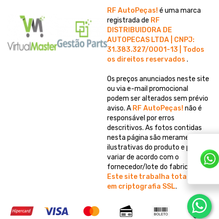
RF AutoPeças!
é uma marca
registrada de
RF
DISTRIBUIDORA DE
AUTOPECAS LTDA | CNPJ:
31.383.327/0001-13 | Todos
os direitos reservados
.
Os preços anunciados neste site
ou via e-mail promocional
podem ser alterados sem prévio
aviso. A
RF AutoPeças!
não é
responsável por erros
descritivos. As fotos contidas
nesta página são meramente
ilustrativas do produto e podem
variar de acordo com o
fornecedor/lote do fabricante.
Este site trabalha totalmente
em criptografia SSL
.