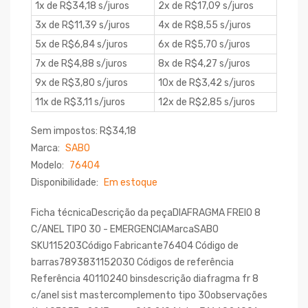
1x de R$34,18 s/juros
2x de R$17,09 s/juros
3x de R$11,39 s/juros
4x de R$8,55 s/juros
5x de R$6,84 s/juros
6x de R$5,70 s/juros
7x de R$4,88 s/juros
8x de R$4,27 s/juros
9x de R$3,80 s/juros
10x de R$3,42 s/juros
11x de R$3,11 s/juros
12x de R$2,85 s/juros
Sem impostos: R$34,18
Marca:
SABO
Modelo:
76404
Disponibilidade:
Em estoque
Ficha técnicaDescrição da peçaDIAFRAGMA FREIO 8
C/ANEL TIPO 30 - EMERGENCIAMarcaSABO
SKU115203Código Fabricante76404 Código de
barras7893831152030 Códigos de referência
Referência 40110240 binsdescrição diafragma fr 8
c/anel sist mastercomplemento tipo 30observações