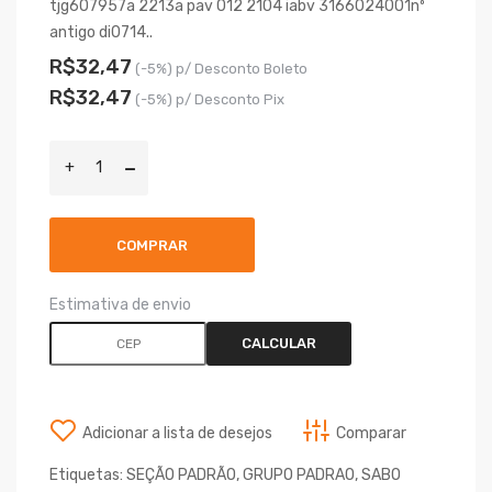
tjg607957a 2213a pav 012 2104 iabv 3166024001nº
antigo di0714..
R$32,47
(-5%) p/ Desconto Boleto
R$32,47
(-5%) p/ Desconto Pix
COMPRAR
Estimativa de envio
CALCULAR
Adicionar a lista de desejos
Comparar
Etiquetas:
SEÇÃO PADRÃO
,
GRUPO PADRAO
,
SABO