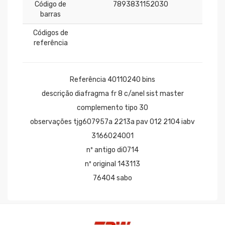
Código de
7893831152030
barras
Códigos de
referência
Referência 40110240 bins
descrição diafragma fr 8 c/anel sist master
complemento tipo 30
observações tjg607957a 2213a pav 012 2104 iabv
3166024001
nº antigo di0714
nº original 143113
76404 sabo