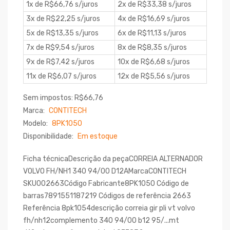
1x de R$66,76 s/juros
2x de R$33,38 s/juros
3x de R$22,25 s/juros
4x de R$16,69 s/juros
5x de R$13,35 s/juros
6x de R$11,13 s/juros
7x de R$9,54 s/juros
8x de R$8,35 s/juros
9x de R$7,42 s/juros
10x de R$6,68 s/juros
11x de R$6,07 s/juros
12x de R$5,56 s/juros
Sem impostos: R$66,76
Marca:
CONTITECH
Modelo:
8PK1050
Disponibilidade:
Em estoque
Ficha técnicaDescrição da peçaCORREIA ALTERNADOR
VOLVO FH/NH1 340 94/00 D12AMarcaCONTITECH
SKU002663Código Fabricante8PK1050 Código de
barras7891551187219 Códigos de referência 2663
Referência 8pk1054descrição correia gir pli vt volvo
fh/nh12complemento 340 94/00 b12 95/...mt