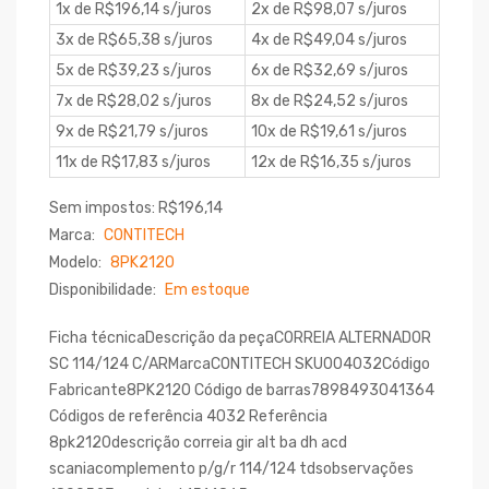
1x de R$196,14 s/juros
2x de R$98,07 s/juros
3x de R$65,38 s/juros
4x de R$49,04 s/juros
5x de R$39,23 s/juros
6x de R$32,69 s/juros
7x de R$28,02 s/juros
8x de R$24,52 s/juros
9x de R$21,79 s/juros
10x de R$19,61 s/juros
11x de R$17,83 s/juros
12x de R$16,35 s/juros
Sem impostos: R$196,14
Marca:
CONTITECH
Modelo:
8PK2120
Disponibilidade:
Em estoque
Ficha técnicaDescrição da peçaCORREIA ALTERNADOR
SC 114/124 C/ARMarcaCONTITECH SKU004032Código
Fabricante8PK2120 Código de barras7898493041364
Códigos de referência 4032 Referência
8pk2120descrição correia gir alt ba dh acd
scaniacomplemento p/g/r 114/124 tdsobservações