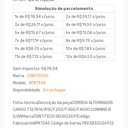
Simulação de parcelamento
1x de R$78,34 s/juros
2x de R$39,17 s/juros
3x de R$26,11 s/juros
4x de R$19,59 s/juros
5x de R$15,67 s/juros
6x de R$13,06 s/juros
7x de R$11,19 s/juros
8x de R$9,79 s/juros
9x de R$8,70 s/juros
10x de R$7,83 s/juros
11x de R$7,12 s/juros
12x de R$6,53 s/juros
Sem impostos: R$78,34
Marca:
CONTITECH
Modelo:
8PK1345
Disponibilidade:
Em estoque
Ficha técnicaDescrição da peçaCORREIA ALTERNADOR
CARGO 712/814/815/F250/F350/F4000 CUMMINS B
S/ARMarcaCONTITECH SKU002691Código
Fabricante8PK1345 Código de barras7893830026912