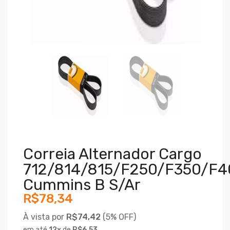
Correia Alternador Cargo
712/814/815/f250/f350/f
Cummins B S/ar
R$78,34
À vista por
R$74,42
(
5% OFF)
em até
12
x
de
R$6,53