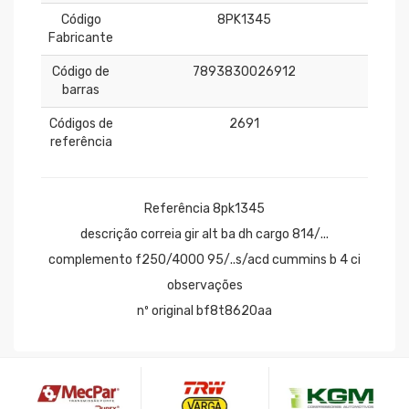
Código
8PK1345
Fabricante
Código de
7893830026912
barras
Códigos de
2691
referência
Referência 8pk1345
descrição correia gir alt ba dh cargo 814/...
complemento f250/4000 95/..s/acd cummins b 4 ci
observações
nº original bf8t8620aa