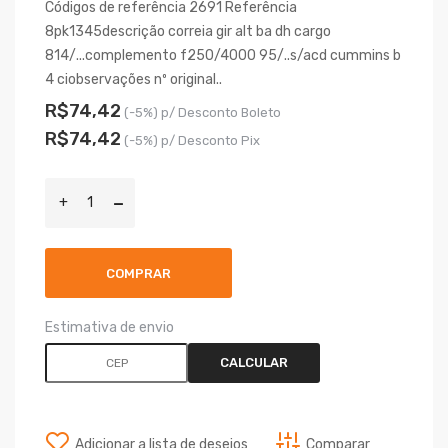
Códigos de referência 2691 Referência
8pk1345descrição correia gir alt ba dh cargo
814/...complemento f250/4000 95/..s/acd cummins b
4 ciobservações nº original..
R$74,42
(-5%) p/ Desconto Boleto
R$74,42
(-5%) p/ Desconto Pix
COMPRAR
Estimativa de envio
CALCULAR
Adicionar a lista de desejos
Comparar