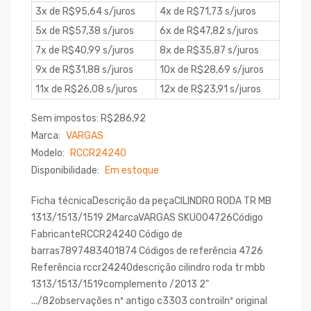
3x de R$95,64 s/juros
4x de R$71,73 s/juros
5x de R$57,38 s/juros
6x de R$47,82 s/juros
7x de R$40,99 s/juros
8x de R$35,87 s/juros
9x de R$31,88 s/juros
10x de R$28,69 s/juros
11x de R$26,08 s/juros
12x de R$23,91 s/juros
Sem impostos: R$286,92
Marca:
VARGAS
Modelo:
RCCR24240
Disponibilidade:
Em estoque
Ficha técnicaDescrição da peçaCILINDRO RODA TR MB
1313/1513/1519 2MarcaVARGAS SKU004726Código
FabricanteRCCR24240 Código de
barras7897483401874 Códigos de referência 4726
Referência rccr24240descrição cilindro roda tr mbb
1313/1513/1519complemento /2013 2"
.../82observações nº antigo c3303 controilnº original