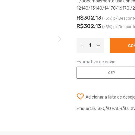
.../88complemento usa cone
12140/13140/14170/16170 /2
R$302,13
(-5%) p/ Descont
R$302,13
(-5%) p/ Descont
CO
Estimativa de envio
Adicionar a lista de desej
Etiquetas:
SEÇÃO PADRÃO
,
DI