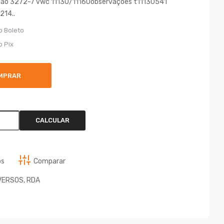
xao 3272-7 vwc 11130/11160observações t11130541
214..
o Boleto
o Pix
MPRAR
CALCULAR
os
Comparar
VERSOS
,
RDA