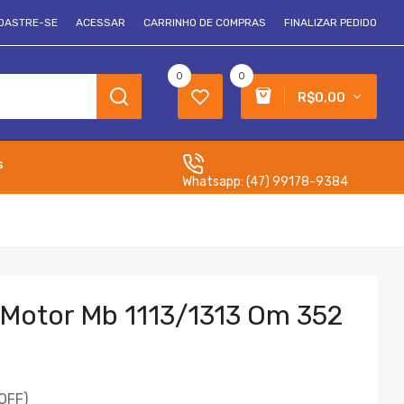
DASTRE-SE
ACESSAR
CARRINHO DE COMPRAS
FINALIZAR PEDIDO
0
0
R$0,00
s
Whatsapp:
(47) 99178-9384
o Motor Mb 1113/1313 Om 352
OFF)