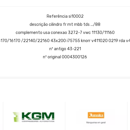
Referência si10002
descrição cilindro fr mt mbb tds .../88
complemento usa conexao 3272-7 vwc 11130/11160
170/16170 /22140/22160 43x200 i75755 knorr v411020 0219 rda v
nº antigo 43-221
nº original 0004300126