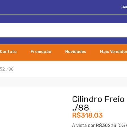
CA
Contato
Promoção
Novidades
Mais Vendido
352 ./88
Cilindro Frei
./88
R$318,03
À vista por
R$302,13
(
5% 