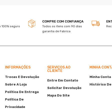
COMPRE COM CONFIANÇA
EN
 100% seguro
Todos os itens com 90 dias
Rec
garantia de Fabrica
INFORMAÇÕES
SERVIÇOS AO
MINHA CONT
CLIENTE
Trocas E Devolução
Minha Conta
Entre Em Contato
Sobre A Loja
Histórico De
Solicitar Devolução
Política De Entrega
Mapa Do Site
Política De
Privacidade