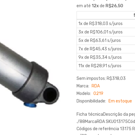
em até
12
x
de
R$26,50
1x de R$318,03 s/juros
3x de R$106,01 s/juros
5x de R$63,61 s/juros
7x de R$45,43 s/juros
9x de R$35,34 s/juros
11x de R$28,91 s/juros
Sem impostos: R$318,03
Marca:
RDA
Modelo:
0219
Disponibilidade:
Em estoque
Ficha técnicaDescrição da p
./88MarcaRDA SKU013175Códi
Códigos de referência 13175 R