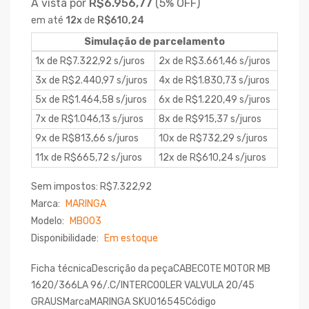
À vista por
R$6.956,77
(
5% OFF)
em até
12
x
de
R$610,24
Simulação de parcelamento
1x de R$7.322,92 s/juros
2x de R$3.661,46 s/juros
3x de R$2.440,97 s/juros
4x de R$1.830,73 s/juros
5x de R$1.464,58 s/juros
6x de R$1.220,49 s/juros
7x de R$1.046,13 s/juros
8x de R$915,37 s/juros
9x de R$813,66 s/juros
10x de R$732,29 s/juros
11x de R$665,72 s/juros
12x de R$610,24 s/juros
Sem impostos: R$7.322,92
Marca:
MARINGA
Modelo:
MB003
Disponibilidade:
Em estoque
Ficha técnicaDescrição da peçaCABECOTE MOTOR MB
1620/366LA 96/.C/INTERCOOLER VALVULA 20/45
GRAUSMarcaMARINGA SKU016545Código