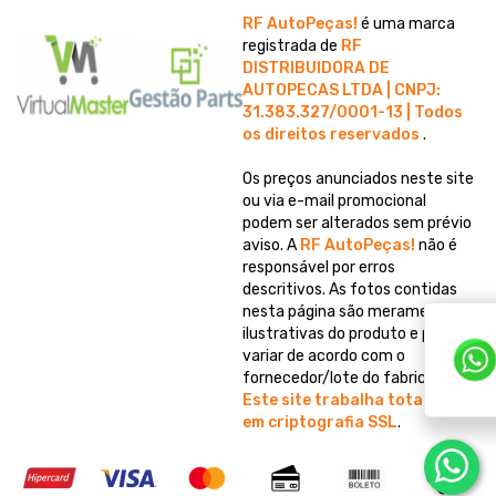
RF AutoPeças!
é uma marca
registrada de
RF
DISTRIBUIDORA DE
AUTOPECAS LTDA | CNPJ:
31.383.327/0001-13 | Todos
os direitos reservados
.
Os preços anunciados neste site
ou via e-mail promocional
podem ser alterados sem prévio
aviso. A
RF AutoPeças!
não é
responsável por erros
descritivos. As fotos contidas
nesta página são meramente
ilustrativas do produto e podem
variar de acordo com o
fornecedor/lote do fabricante.
Este site trabalha totalmente
em criptografia SSL
.