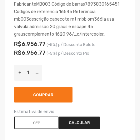
FabricanteMB003 Código de barras7893830165451
Códigos de referência 16545 Referência
mb003descrição cabecote mt mbb om366la usa
valvula admissao 20 graus e escape 45
grauscomplemento 1620 96/...c/intercooler..
R$6.956,77
(-5%) p/ Desconto Boleto
R$6.956,77
(-5%) p/ Desconto Pix
COMPRAR
Estimativa de envio
CALCULAR