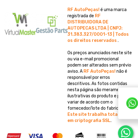
RF AutoPeças!
é uma marca
registrada de
RF
DISTRIBUIDORA DE
AUTOPECAS LTDA | CNPJ:
31.383.327/0001-13 | Todos
os direitos reservados
.
Os preços anunciados neste site
ou via e-mail promocional
podem ser alterados sem prévio
aviso. A
RF AutoPeças!
não é
responsável por erros
descritivos. As fotos contidas
nesta página são meramente
ilustrativas do produto e podem
variar de acordo com o
fornecedor/lote do fabricante.
Este site trabalha totalmente
em criptografia SSL
.