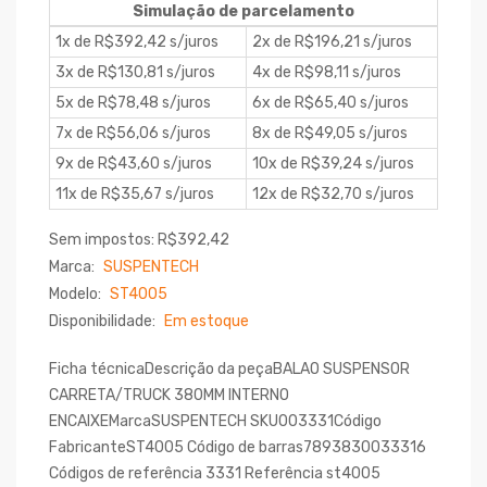
Simulação de parcelamento
1x de R$392,42 s/juros
2x de R$196,21 s/juros
3x de R$130,81 s/juros
4x de R$98,11 s/juros
5x de R$78,48 s/juros
6x de R$65,40 s/juros
7x de R$56,06 s/juros
8x de R$49,05 s/juros
9x de R$43,60 s/juros
10x de R$39,24 s/juros
11x de R$35,67 s/juros
12x de R$32,70 s/juros
Sem impostos: R$392,42
Marca:
SUSPENTECH
Modelo:
ST4005
Disponibilidade:
Em estoque
Ficha técnicaDescrição da peçaBALAO SUSPENSOR
CARRETA/TRUCK 380MM INTERNO
ENCAIXEMarcaSUSPENTECH SKU003331Código
FabricanteST4005 Código de barras7893830033316
Códigos de referência 3331 Referência st4005