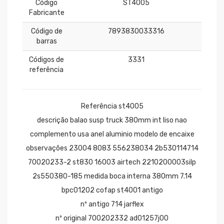
Código
ST4005
Fabricante
Código de
7893830033316
barras
Códigos de
3331
referência
Referência st4005
descrição balao susp truck 380mm int liso nao
complemento usa anel aluminio modelo de encaixe
observações 23004 8083 556238034 2b530114714
70020233-2 st830 16003 airtech 2210200003silp
2s550380-185 medida boca interna 380mm 7.14
bpc01202 cofap st4001 antigo
nº antigo 714 jarflex
nº original 700202332 ad01257j00