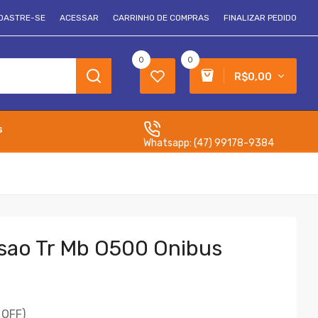
DASTRE-SE
ACESSAR
CARRINHO DE COMPRAS
FINALIZAR PEDIDO
0
0
R$0,00
s
Whatsapp:
(47) 99178-9384
sao Tr Mb O500 Onibus
 OFF)