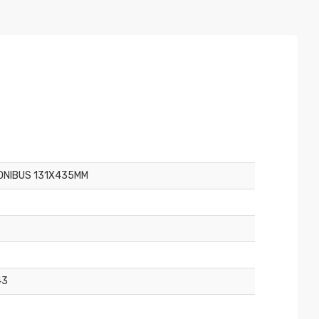
ONIBUS 131X435MM
43