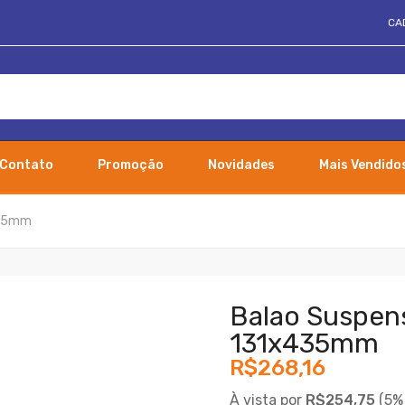
CA
Contato
Promoção
Novidades
Mais Vendido
435mm
Balao Suspen
131x435mm
R$268,16
À vista por
R$254,75
(
5%