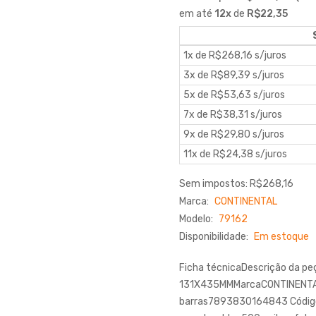
em até
12
x
de
R$22,35
1x de R$268,16 s/juros
3x de R$89,39 s/juros
5x de R$53,63 s/juros
7x de R$38,31 s/juros
9x de R$29,80 s/juros
11x de R$24,38 s/juros
Sem impostos: R$268,16
Marca:
CONTINENTAL
Modelo:
79162
Disponibilidade:
Em estoque
Ficha técnicaDescrição da 
131X435MMMarcaCONTINENTAL
barras7893830164843 Códigos