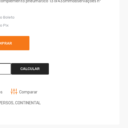
lecomplemento pneumatico 131x435mmobservações nº
o Boleto
o Pix
MPRAR
CALCULAR
os
Comparar
VERSOS
,
CONTINENTAL