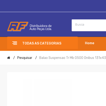
Home
TODAS AS CATEGORIAS
Pesquisar
Balao Suspensao Tr Mb O500 Onibus 131x