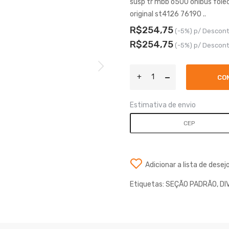
susp tr mbb o500 onibus fo
original st4126 76190 ..
R$254,75
(-5%) p/ Descont
R$254,75
(-5%) p/ Descont
CO
Estimativa de envio
Adicionar a lista de desej
Etiquetas:
SEÇÃO PADRÃO
,
DI