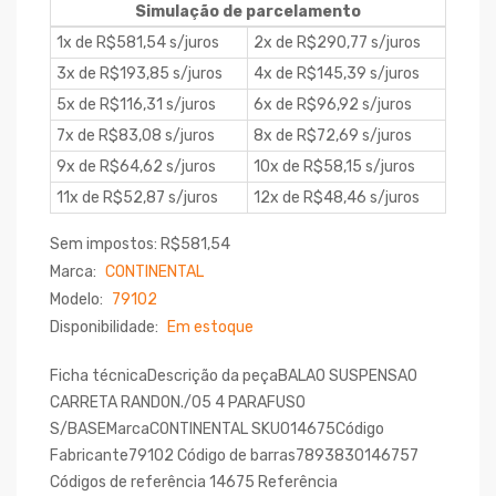
Simulação de parcelamento
1x de R$581,54 s/juros
2x de R$290,77 s/juros
3x de R$193,85 s/juros
4x de R$145,39 s/juros
5x de R$116,31 s/juros
6x de R$96,92 s/juros
7x de R$83,08 s/juros
8x de R$72,69 s/juros
9x de R$64,62 s/juros
10x de R$58,15 s/juros
11x de R$52,87 s/juros
12x de R$48,46 s/juros
Sem impostos: R$581,54
Marca:
CONTINENTAL
Modelo:
79102
Disponibilidade:
Em estoque
Ficha técnicaDescrição da peçaBALAO SUSPENSAO
CARRETA RANDON./05 4 PARAFUSO
S/BASEMarcaCONTINENTAL SKU014675Código
Fabricante79102 Código de barras7893830146757
Códigos de referência 14675 Referência