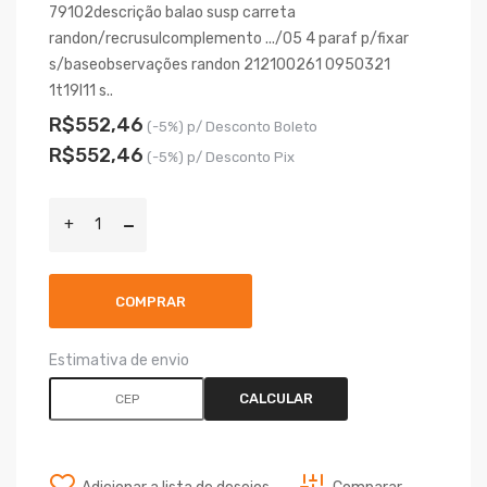
79102descrição balao susp carreta
randon/recrusulcomplemento .../05 4 paraf p/fixar
s/baseobservações randon 212100261 0950321
1t19l11 s..
R$552,46
(-5%) p/ Desconto Boleto
R$552,46
(-5%) p/ Desconto Pix
COMPRAR
Estimativa de envio
CALCULAR