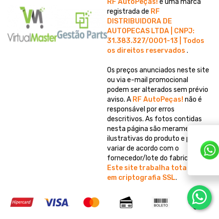
RF AutoPeças!
é uma marca
registrada de
RF
DISTRIBUIDORA DE
AUTOPECAS LTDA | CNPJ:
31.383.327/0001-13 | Todos
os direitos reservados
.
Os preços anunciados neste site
ou via e-mail promocional
podem ser alterados sem prévio
aviso. A
RF AutoPeças!
não é
responsável por erros
descritivos. As fotos contidas
nesta página são meramente
ilustrativas do produto e podem
variar de acordo com o
fornecedor/lote do fabricante.
Este site trabalha totalmente
em criptografia SSL
.