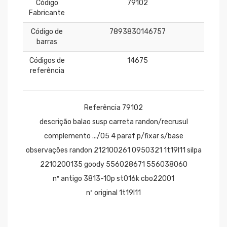
Código
79102
Fabricante
Código de
7893830146757
barras
Códigos de
14675
referência
Referência 79102
descrição balao susp carreta randon/recrusul
complemento .../05 4 paraf p/fixar s/base
observações randon 212100261 0950321 1t19l11 silpa
2210200135 goody 556028671 556038060
nº antigo 3813-10p st016k cbo22001
nº original 1t19l11