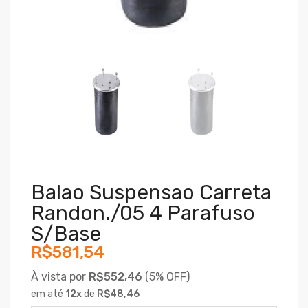
Balao Suspensao Carreta
Randon./05 4 Parafuso
S/base
R$581,54
À vista por
R$552,46
(
5% OFF)
em até
12
x
de
R$48,46