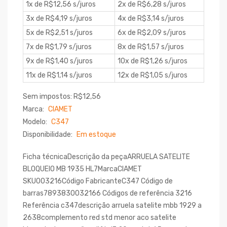
1x de R$12,56 s/juros
2x de R$6,28 s/juros
3x de R$4,19 s/juros
4x de R$3,14 s/juros
5x de R$2,51 s/juros
6x de R$2,09 s/juros
7x de R$1,79 s/juros
8x de R$1,57 s/juros
9x de R$1,40 s/juros
10x de R$1,26 s/juros
11x de R$1,14 s/juros
12x de R$1,05 s/juros
Sem impostos: R$12,56
Marca:
CIAMET
Modelo:
C347
Disponibilidade:
Em estoque
Ficha técnicaDescrição da peçaARRUELA SATELITE
BLOQUEIO MB 1935 HL7MarcaCIAMET
SKU003216Código FabricanteC347 Código de
barras7893830032166 Códigos de referência 3216
Referência c347descrição arruela satelite mbb 1929 a
2638complemento red std menor aco satelite