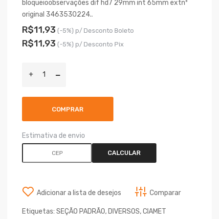
bloqueioobservações dif hd7 29mm int 65mm extnº
original 3463530224..
R$11,93
(-5%) p/ Desconto Boleto
R$11,93
(-5%) p/ Desconto Pix
COMPRAR
Estimativa de envio
CALCULAR
Adicionar a lista de desejos
Comparar
Etiquetas:
SEÇÃO PADRÃO
,
DIVERSOS
,
CIAMET