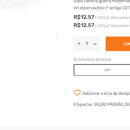
cubo carreta guerra modern
int.observações nº antigo 027
R$12,57
(-5%) p/ Desconto 
R$12,57
(-5%) p/ Desconto 
CO
Estimativa de envio
Adicionar a lista de desej
Etiquetas:
SEÇÃO PADRÃO
,
DI