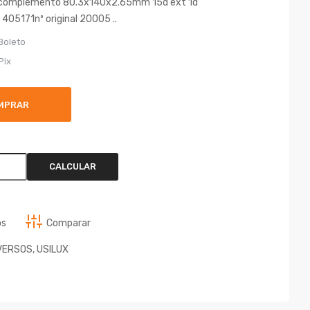
acomplemento 80.3x140x2.65mm 15d ext 1d
 405171nº original 20005 ..
Boleto
Pix
MPRAR
CALCULAR
os
Comparar
VERSOS
,
USILUX