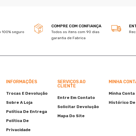
COMPRE COM CONFIANÇA
EN
 100% seguro
Todos os itens com 90 dias
Rec
garantia de Fabrica
INFORMAÇÕES
SERVIÇOS AO
MINHA CONT
CLIENTE
Trocas E Devolução
Minha Conta
Entre Em Contato
Sobre A Loja
Histórico De
Solicitar Devolução
Política De Entrega
Mapa Do Site
Política De
Privacidade