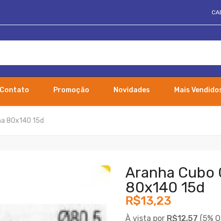
CA
Contato
Promoção
Novidades
Mais Vendido
na 80x140 15d
Aranha Cubo 
80x140 15d
R$13,23
À vista por
R$12,57
(
5% O