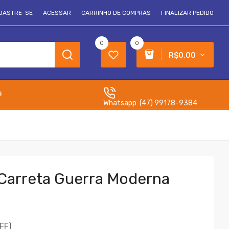
DASTRE-SE
ACESSAR
CARRINHO DE COMPRAS
FINALIZAR PEDIDO
0
0
R$0,00
s
Whatsapp:
(47) 99178-9384
Carreta Guerra Moderna
FF)