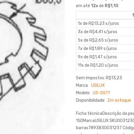
em até
12
x
de
R$1,10
1x de R$13,23 s/juros
3x de R$4,41 s/juros
5x de R$2,65 s/juros
7x de R$1,89 s/juros
9x de R$1,47 s/juros
11x de R$1,20 s/juros
Sem impostos: R$13,23
Marca:
USILUX
Modelo:
US-0571
Disponibilidade:
Em estoque
Ficha técnicaDescrição da
15DMarcaUSILUX SKU003123Có
barras7893830031237 Códigos