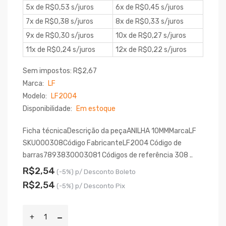
5x de R$0,53 s/juros
6x de R$0,45 s/juros
7x de R$0,38 s/juros
8x de R$0,33 s/juros
9x de R$0,30 s/juros
10x de R$0,27 s/juros
11x de R$0,24 s/juros
12x de R$0,22 s/juros
Sem impostos: R$2,67
Marca:
LF
Modelo:
LF2004
Disponibilidade:
Em estoque
Ficha técnicaDescrição da peçaANILHA 10MMMarcaLF
SKU000308Código FabricanteLF2004 Código de
barras7893830003081 Códigos de referência 308 ..
R$2,54
(-5%) p/ Desconto Boleto
R$2,54
(-5%) p/ Desconto Pix