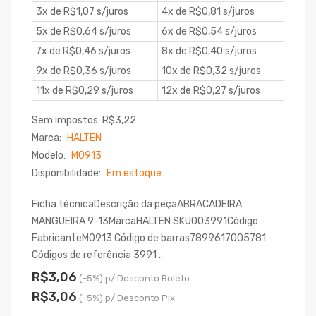
3x de R$1,07 s/juros
4x de R$0,81 s/juros
5x de R$0,64 s/juros
6x de R$0,54 s/juros
7x de R$0,46 s/juros
8x de R$0,40 s/juros
9x de R$0,36 s/juros
10x de R$0,32 s/juros
11x de R$0,29 s/juros
12x de R$0,27 s/juros
Sem impostos: R$3,22
Marca:
HALTEN
Modelo:
M0913
Disponibilidade:
Em estoque
Ficha técnicaDescrição da peçaABRACADEIRA
MANGUEIRA 9-13MarcaHALTEN SKU003991Código
FabricanteM0913 Código de barras7899617005781
Códigos de referência 3991 ..
R$3,06
(-5%) p/ Desconto Boleto
R$3,06
(-5%) p/ Desconto Pix