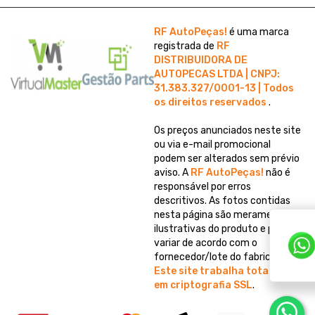
RF AutoPeças!
é uma marca
registrada de
RF
DISTRIBUIDORA DE
AUTOPECAS LTDA | CNPJ:
31.383.327/0001-13 | Todos
os direitos reservados
.
Os preços anunciados neste site
ou via e-mail promocional
podem ser alterados sem prévio
aviso. A
RF AutoPeças!
não é
responsável por erros
descritivos. As fotos contidas
nesta página são meramente
ilustrativas do produto e podem
variar de acordo com o
fornecedor/lote do fabricante.
Este site trabalha totalmente
em criptografia SSL
.