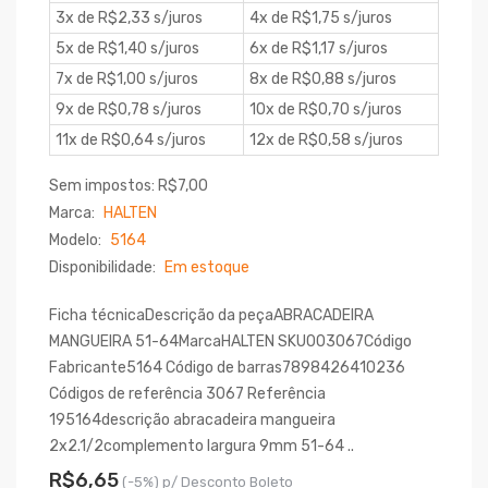
3x de R$2,33 s/juros
4x de R$1,75 s/juros
5x de R$1,40 s/juros
6x de R$1,17 s/juros
7x de R$1,00 s/juros
8x de R$0,88 s/juros
9x de R$0,78 s/juros
10x de R$0,70 s/juros
11x de R$0,64 s/juros
12x de R$0,58 s/juros
Sem impostos: R$7,00
Marca:
HALTEN
Modelo:
5164
Disponibilidade:
Em estoque
Ficha técnicaDescrição da peçaABRACADEIRA
MANGUEIRA 51-64MarcaHALTEN SKU003067Código
Fabricante5164 Código de barras7898426410236
Códigos de referência 3067 Referência
195164descrição abracadeira mangueira
2x2.1/2complemento largura 9mm 51-64 ..
R$6,65
(-5%) p/ Desconto Boleto