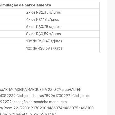
Simulação de parcelamento
2x de R$2,35 s/juros
4x de R$1,18 s/juros
6x de R$0,78 s/juros
8x de R$0,59 s/juros
10x de R$0,47 s/juros
12x de R$0,39 s/juros
 peçaABRACADEIRA MANGUEIRA 22-32MarcaHALTEN
ICS2232 Código de barras7899617002971 Códigos de
092232descrição abracadeira mangueira
gura 9mm 22-320019970290 1466074 1466075 1466100
796372 943475 952635 97347..