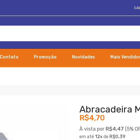
CA
Contato
Promoção
Novidades
Mais Vendido
Abracadeira 
R$4,70
À vista por
R$4,47
(
5% O
em até
12
x
de
R$0,39