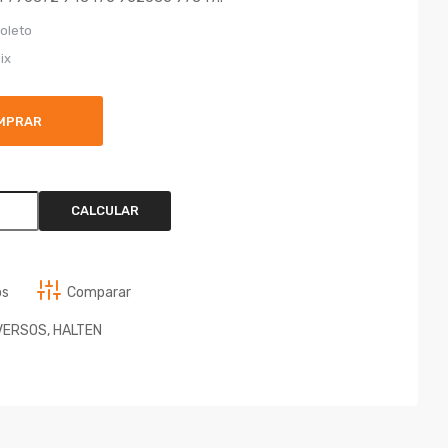
oleto
ix
MPRAR
CALCULAR
os
Comparar
VERSOS
,
HALTEN