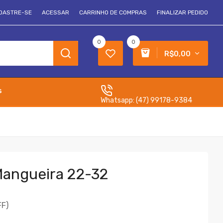
DASTRE-SE
ACESSAR
CARRINHO DE COMPRAS
FINALIZAR PEDIDO
0
0
R$0,00
s
Whatsapp:
(47) 99178-9384
Mangueira 22-32
FF)