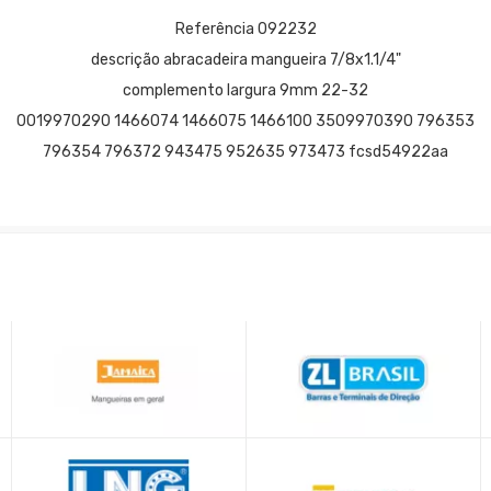
Referência 092232
descrição abracadeira mangueira 7/8x1.1/4"
complemento largura 9mm 22-32
0019970290 1466074 1466075 1466100 3509970390 796353
796354 796372 943475 952635 973473 fcsd54922aa