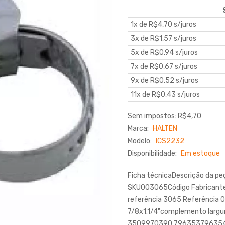
1x de R$4,70 s/juros
3x de R$1,57 s/juros
5x de R$0,94 s/juros
7x de R$0,67 s/juros
9x de R$0,52 s/juros
11x de R$0,43 s/juros
Sem impostos: R$4,70
Marca:
HALTEN
Modelo:
ICS2232
Disponibilidade:
Em estoque
Ficha técnicaDescrição da
SKU003065Código Fabricante
referência 3065 Referência 
7/8x1.1/4"complemento lar
3509970390 796353796354 