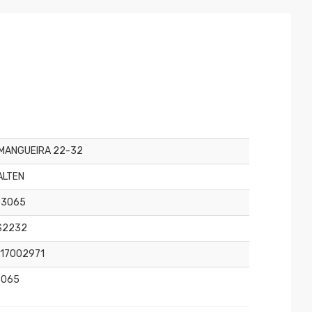
MANGUEIRA 22-32
ALTEN
03065
S2232
17002971
3065