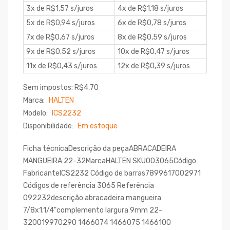
3x de R$1,57 s/juros
4x de R$1,18 s/juros
5x de R$0,94 s/juros
6x de R$0,78 s/juros
7x de R$0,67 s/juros
8x de R$0,59 s/juros
9x de R$0,52 s/juros
10x de R$0,47 s/juros
11x de R$0,43 s/juros
12x de R$0,39 s/juros
Sem impostos: R$4,70
Marca:
HALTEN
Modelo:
ICS2232
Disponibilidade:
Em estoque
Ficha técnicaDescrição da peçaABRACADEIRA
MANGUEIRA 22-32MarcaHALTEN SKU003065Código
FabricanteICS2232 Código de barras7899617002971
Códigos de referência 3065 Referência
092232descrição abracadeira mangueira
7/8x1.1/4"complemento largura 9mm 22-
320019970290 1466074 1466075 1466100