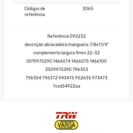
Códigos de
3065
referência
Referência 092232
descrição abracadeira mangueira 7/8x1.1/4"
complemento largura 9mm 22-32
0019970290 1466074 1466075 1466100
3509970390 796353
796354 796372 943475 952635 973473
fcsd54922aa